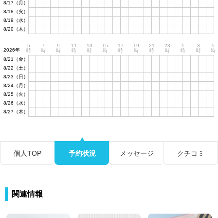
8/17（月）
8/18（火）
8/19（水）
8/20（木）
5
7
9
11
13
15
17
19
21
23
1
3
5
2026年
時
時
時
時
時
時
時
時
時
時
時
時
時
8/21（金）
8/22（土）
8/23（日）
8/24（月）
8/25（火）
8/26（水）
8/27（木）
個人TOP
予約状況
メッセージ
クチコミ
関連情報