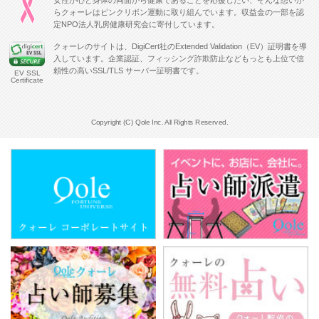
らクォーレはピンクリボン運動に取り組んでいます。収益金の一部を認
定NPO法人乳房健康研究会に寄付しています。
クォーレのサイトは、DigiCert社のExtended Validation（EV）証明書を導
入しています。企業認証、フィッシング詐欺防止などもっとも上位で信
頼性の高いSSL/TLS サーバー証明書です。
EV SSL
Certificate
Copyright (C) Qole Inc. All Rights Reserved.