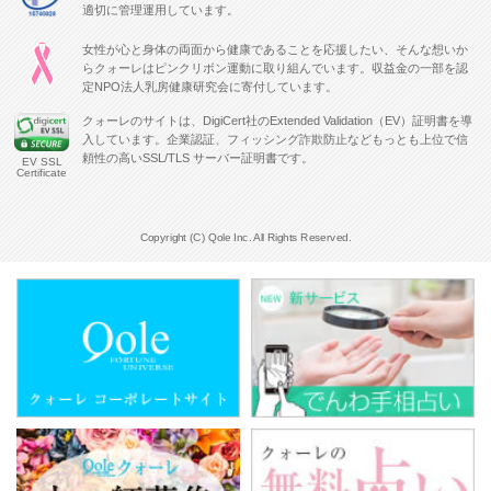
適切に管理運用しています。
女性が心と身体の両面から健康であることを応援したい、そんな想いか
らクォーレはピンクリボン運動に取り組んでいます。収益金の一部を認
定NPO法人乳房健康研究会に寄付しています。
クォーレのサイトは、DigiCert社のExtended Validation（EV）証明書を導
入しています。企業認証、フィッシング詐欺防止などもっとも上位で信
頼性の高いSSL/TLS サーバー証明書です。
EV SSL
Certificate
Copyright (C) Qole Inc. All Rights Reserved.