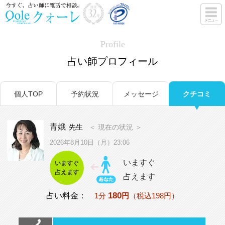
Profile
占い師プロフィール
個人TOP
予約状況
メッセージ
クチコミ
青娥
先生
＜ 現在の状況 ＞
2026年8月10日（月）23:06
いますぐ
いますぐ
占えます
占えます
180
占い料金：
1分
円
（税込198円）