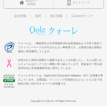
電話占い
サイトマップ
HOME
会社情報
規約
個人情報
Cookieポリシー
クォーレは、一般財団法人日本情報経済社会推進協会より日本で初めて
プライバシーマークを付与された占い事業者です。お客様の個人情報を
適切に管理運用しています。
女性が心と身体の両面から健康であることを応援したい、そんな想いか
らクォーレはピンクリボン運動に取り組んでいます。収益金の一部を認
定NPO法人乳房健康研究会に寄付しています。
クォーレのサイトは、DigiCert社のExtended Validation（EV）証明書を導
入しています。企業認証、フィッシング詐欺防止などもっとも上位で信
頼性の高いSSL/TLS サーバー証明書です。
EV SSL
Certificate
Copyright (C) Qole Inc. All Rights Reserved.