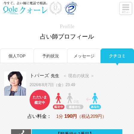
Profile
占い師プロフィール
個人TOP
予約状況
メッセージ
クチコミ
トパーズ
先生
＜ 現在の状況 ＞
2026年8月7日（金）23:49
ただいま
0名
鑑定中
190
占い料金：
1分
円
（税込209円）
【順番待ち1番目】