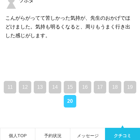
ツボタ
こんがらがってて苦しかった気持が、先生のおかげでほ
どけました。気持も明るくなると、周りもうまく行き出
した感じがします。
11
12
13
14
15
16
17
18
19
20
個人TOP
予約状況
メッセージ
クチコミ