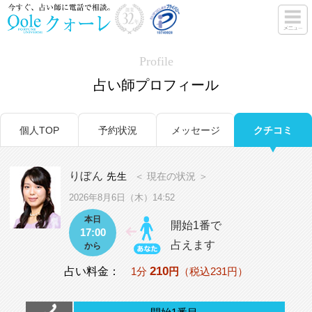
Profile
占い師プロフィール
個人TOP
予約状況
メッセージ
クチコミ
りぼん
先生
＜ 現在の状況 ＞
2026年8月6日（木）14:52
本日
開始1番で
17:00
占えます
から
210
占い料金：
1分
円
（税込231円）