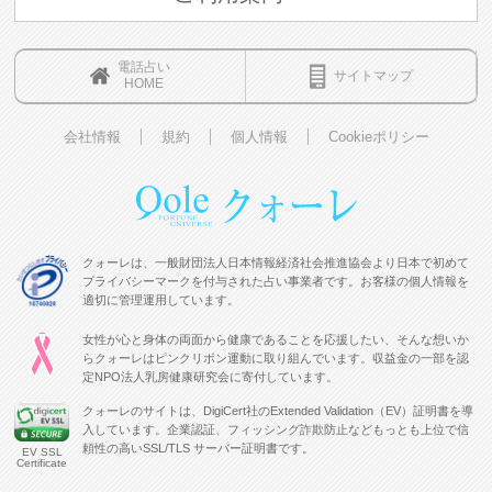
電話占い
サイトマップ
HOME
会社情報
規約
個人情報
Cookieポリシー
クォーレは、一般財団法人日本情報経済社会推進協会より日本で初めて
プライバシーマークを付与された占い事業者です。お客様の個人情報を
適切に管理運用しています。
女性が心と身体の両面から健康であることを応援したい、そんな想いか
らクォーレはピンクリボン運動に取り組んでいます。収益金の一部を認
定NPO法人乳房健康研究会に寄付しています。
クォーレのサイトは、DigiCert社のExtended Validation（EV）証明書を導
入しています。企業認証、フィッシング詐欺防止などもっとも上位で信
頼性の高いSSL/TLS サーバー証明書です。
EV SSL
Certificate