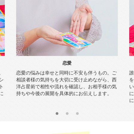
恋愛
。
恋愛の悩みは幸せと同時に不安も伴うもの。ご
誰
シ
相談者様の気持ちを大切に受け止めながら、西
を
ト
洋占星術で相性や流れを確認し、お相手様の気
い
に
持ちや今後の展開を具体的にお伝えします。
に
に