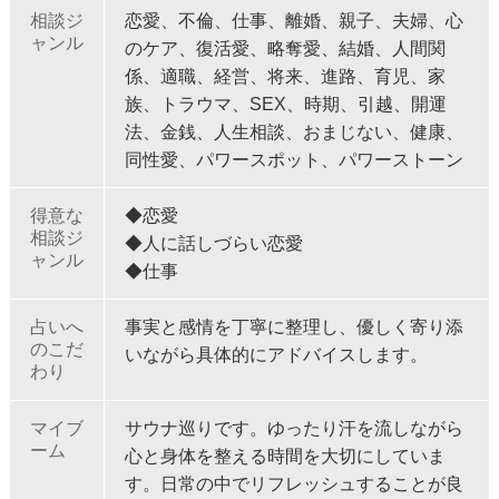
相談ジ
恋愛、不倫、仕事、離婚、親子、夫婦、心
ャンル
のケア、復活愛、略奪愛、結婚、人間関
係、適職、経営、将来、進路、育児、家
族、トラウマ、SEX、時期、引越、開運
法、金銭、人生相談、おまじない、健康、
同性愛、パワースポット、パワーストーン
得意な
◆恋愛
相談ジ
◆人に話しづらい恋愛
ャンル
◆仕事
占いへ
事実と感情を丁寧に整理し、優しく寄り添
のこだ
いながら具体的にアドバイスします。
わり
マイブ
サウナ巡りです。ゆったり汗を流しながら
ーム
心と身体を整える時間を大切にしていま
す。日常の中でリフレッシュすることが良