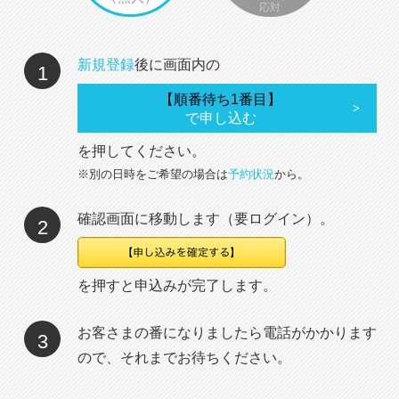
応対
新規登録
後に画面内の
1
【順番待ち1番目】
で申し込む
を押してください。
※別の日時をご希望の場合は
予約状況
から。
確認画面に移動します（要ログイン）。
2
を押すと申込みが完了します。
お客さまの番になりましたら電話がかかります
3
ので、それまでお待ちください。