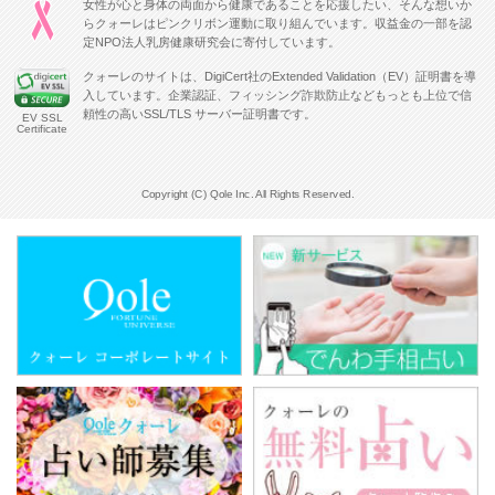
女性が心と身体の両面から健康であることを応援したい、そんな想いか
らクォーレはピンクリボン運動に取り組んでいます。収益金の一部を認
定NPO法人乳房健康研究会に寄付しています。
クォーレのサイトは、DigiCert社のExtended Validation（EV）証明書を導
入しています。企業認証、フィッシング詐欺防止などもっとも上位で信
頼性の高いSSL/TLS サーバー証明書です。
EV SSL
Certificate
Copyright (C) Qole Inc. All Rights Reserved.