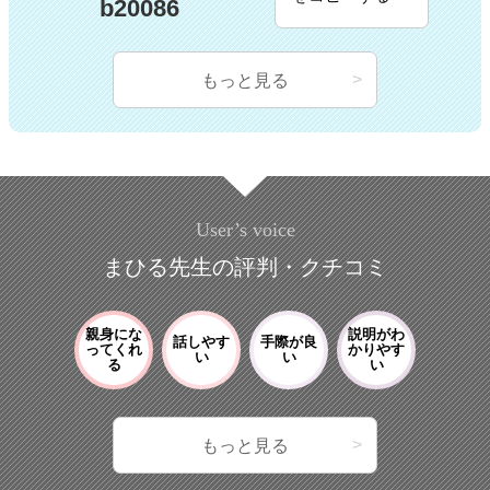
b20086
もっと見る
User’s voice
まひる先生の評判・クチコミ
親身にな
説明がわ
話しやす
手際が良
ってくれ
かりやす
い
い
る
い
もっと見る