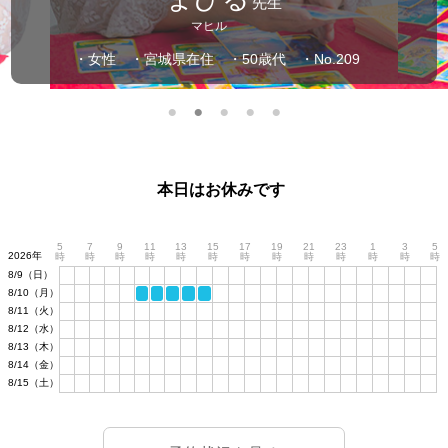
先生
マヒル
・女性
・宮城県在住
・50歳代
・No.209
本日はお休みです
5
7
9
11
13
15
17
19
21
23
1
3
5
2026年
時
時
時
時
時
時
時
時
時
時
時
時
時
8/9（日）
8/10（月）
8/11（火）
8/12（水）
8/13（木）
8/14（金）
8/15（土）