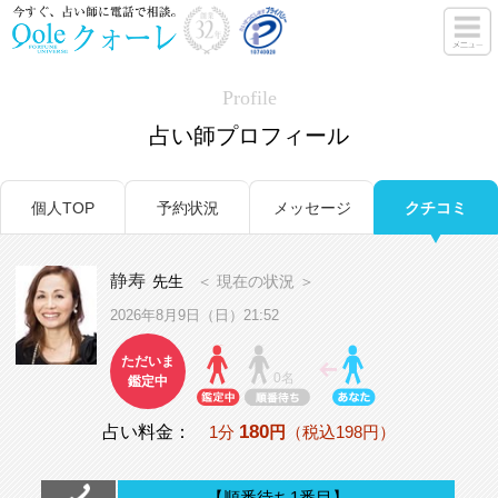
Profile
占い師プロフィール
個人TOP
予約状況
メッセージ
クチコミ
静寿
先生
＜ 現在の状況 ＞
2026年8月9日（日）21:52
ただいま
0名
鑑定中
180
占い料金：
1分
円
（税込198円）
【順番待ち1番目】