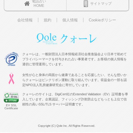
電話占い
サイトマップ
HOME
会社情報
規約
個人情報
Cookieポリシー
クォーレは、一般財団法人日本情報経済社会推進協会より日本で初めて
プライバシーマークを付与された占い事業者です。お客様の個人情報を
適切に管理運用しています。
女性が心と身体の両面から健康であることを応援したい、そんな想いか
らクォーレはピンクリボン運動に取り組んでいます。収益金の一部を認
定NPO法人乳房健康研究会に寄付しています。
クォーレのサイトは、DigiCert社のExtended Validation（EV）証明書を導
入しています。企業認証、フィッシング詐欺防止などもっとも上位で信
頼性の高いSSL/TLS サーバー証明書です。
EV SSL
Certificate
Copyright (C) Qole Inc. All Rights Reserved.