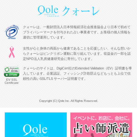
クォーレは、一般財団法人日本情報経済社会推進協会より日本で初めて
プライバシーマークを付与された占い事業者です。お客様の個人情報を
適切に管理運用しています。
女性が心と身体の両面から健康であることを応援したい、そんな想いか
らクォーレはピンクリボン運動に取り組んでいます。収益金の一部を認
定NPO法人乳房健康研究会に寄付しています。
クォーレのサイトは、DigiCert社のExtended Validation（EV）証明書を導
入しています。企業認証、フィッシング詐欺防止などもっとも上位で信
頼性の高いSSL/TLS サーバー証明書です。
EV SSL
Certificate
Copyright (C) Qole Inc. All Rights Reserved.