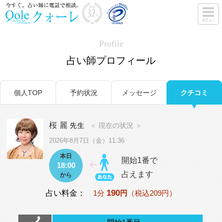
Profile
占い師プロフィール
個人TOP
予約状況
メッセージ
クチコミ
桜 麗
先生
＜ 現在の状況 ＞
2026年8月7日（金）11:36
本日
開始1番で
18:00
占えます
から
190
占い料金：
1分
円
（税込209円）