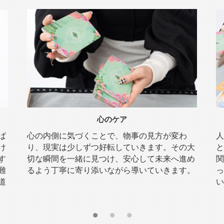
心のケア
ぱ
心の内側に気づくことで、物事の見方が変わ
人
け
り、現実は少しずつ好転していきます。その大
と
す
切な瞬間を一緒に見つけ、安心して未来へ進め
関
難
るよう丁寧に寄り添いながら導いていきます。
っ
道
い