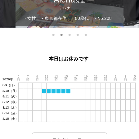
先生
アレナ
・女性
・東京都在住
・50歳代
・No.208
本日はお休みです
5
7
9
11
13
15
17
19
21
23
1
3
5
2026年
時
時
時
時
時
時
時
時
時
時
時
時
時
8/9（日）
8/10（月）
8/11（火）
8/12（水）
8/13（木）
8/14（金）
8/15（土）