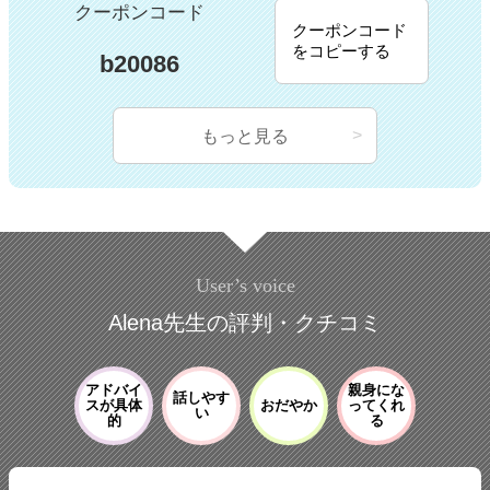
クーポンコード
クーポンコード
をコピーする
b20086
もっと見る
User’s voice
Alena先生の評判・クチコミ
アドバイ
親身にな
話しやす
スが具体
おだやか
ってくれ
い
的
る