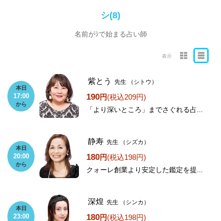
シ(8)
名前がｼで始まる占い師
表示
紫とう
先生
（シトウ）
本日
190
17:00
円
(税込209円)
から
「より深いところ」までさぐれる占...
静寿
先生
（シズカ）
本日
180
20:00
円
(税込198円)
から
クォーレ創業より安定した鑑定を提...
深煌
先生
（シンカ）
本日
180
23:00
円
(税込198円)