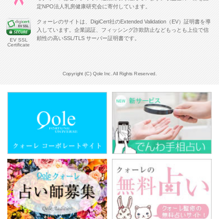
定NPO法人乳房健康研究会に寄付しています。
クォーレのサイトは、DigiCert社のExtended Validation（EV）証明書を導
入しています。企業認証、フィッシング詐欺防止などもっとも上位で信
頼性の高いSSL/TLS サーバー証明書です。
EV SSL
Certificate
Copyright (C) Qole Inc. All Rights Reserved.