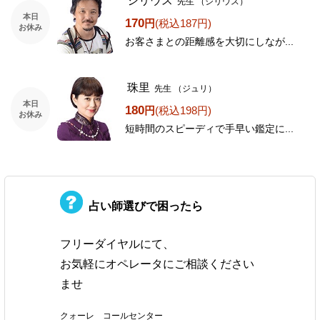
シリウス
先生
（シリウス）
本日
170
円
(税込187円)
お休み
お客さまとの距離感を大切にしなが...
珠里
先生
（ジュリ）
本日
180
円
(税込198円)
お休み
短時間のスピーディで手早い鑑定に...
占い師選びで困ったら
フリーダイヤルにて、
お気軽にオペレータにご相談ください
ませ
クォーレ コールセンター