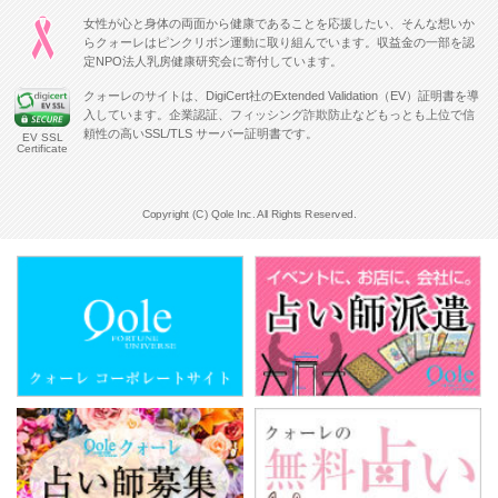
女性が心と身体の両面から健康であることを応援したい、そんな想いか
らクォーレはピンクリボン運動に取り組んでいます。収益金の一部を認
定NPO法人乳房健康研究会に寄付しています。
クォーレのサイトは、DigiCert社のExtended Validation（EV）証明書を導
入しています。企業認証、フィッシング詐欺防止などもっとも上位で信
頼性の高いSSL/TLS サーバー証明書です。
EV SSL
Certificate
Copyright (C) Qole Inc. All Rights Reserved.