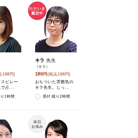
ただいま
鑑定中
キラ
先生
（キラ）
180
込198円)
円
(税込198円)
ンスピレー
おちついた雰囲気の
で占...
キラ先生。じっ...
残り1時間
受付:残り2時間
本日
お休み