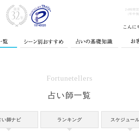
24時間
（年中
こんに
Fortunetellers
占い師一覧
占い師ナビ
ランキング
スケジュー