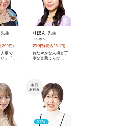
先生
りぼん
先生
）
（リボン）
210
込209円)
円
(税込231円)
な人柄で
おだやかな人柄と丁
い」「...
寧な言葉えらび...
本日
お休み
NEW