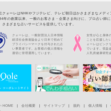
社クォーレはNHKやフジテレビ、テレビ朝日ほかさまざまなメディ
994年の創業以来、一般のお客さま・企業さま向けに、プロ占い師
、さまざまな占いサービスを提供しています。
クォーレは、一般財団法人日本情報
女性が心と身体
経済社会推進協会より日本で初めて
ことを応援した
プライバシーマークを付与された占
ォーレはピンク
い事業者です。お客様の個人情報を
でいます。収益金
適切に管理運用しています。
人乳房健康研究
 HOME
|
会社概要
|
サイトマップ
|
規約
|
個人情報
|