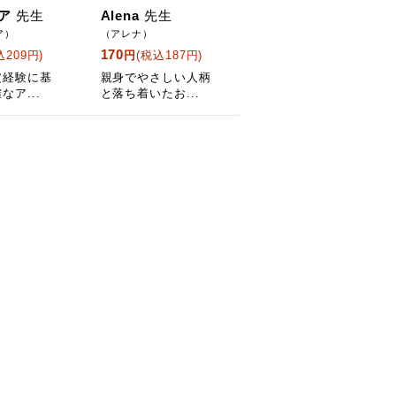
ア
先生
Alena
先生
ア）
（アレナ）
170
込209円)
円
(税込187円)
定経験に基
親身でやさしい人柄
なア...
と落ち着いたお...