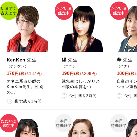
いますぐ
ただいま
ただいま
占えます
鑑定中
鑑定中
KenKen
先生
縁
先生
華
先生
（ケンケン）
（エニシ）
（ハナ）
170
190
180
円
(税込187円)
円
(税込209円)
円
(税
オネエ系占い師の
縁先生はしっかりと
自身のイ
KenKen先生。性別
相談の本質をつ...
ション重視
の...
受付:残り2時間
受付:
受付:残り2時間
ただいま
本日
本日
鑑定中
待機終了
待機終了