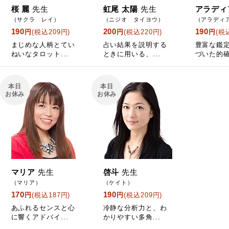
桜 麗
先生
虹尾 太陽
先生
アラディ
（サクラ レイ）
（ニジオ タイヨウ）
（アラディ
190
200
190
円
(税込209円)
円
(税込220円)
円
(税
まじめな人柄とてい
占い結果を説明する
豊富な鑑
ねいなタロット...
ときに用いる、...
づいた的確
本日
本日
お休み
お休み
マリア
先生
啓斗
先生
（マリア）
（ケイト）
170
190
円
(税込187円)
円
(税込209円)
あふれるセンスと心
冷静な分析力と、わ
に響くアドバイ...
かりやすい多角...