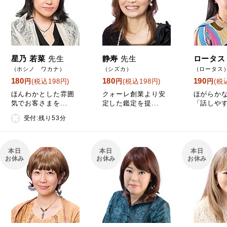
星乃 若菜
先生
静寿
先生
ロータス
（ホシノ ワカナ）
（シズカ）
（ロータス
180
180
190
円
(税込198円)
円
(税込198円)
円
(税
ほんわかとした雰囲
クォーレ創業より安
ほがらか
気でお客さまを...
定した鑑定を提...
「話しやす
受付:残り53分
本日
本日
本日
お休み
お休み
お休み