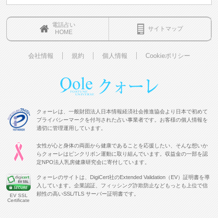
電話占い
サイトマップ
HOME
会社情報
規約
個人情報
Cookieポリシー
クォーレは、一般財団法人日本情報経済社会推進協会より日本で初めて
プライバシーマークを付与された占い事業者です。お客様の個人情報を
適切に管理運用しています。
女性が心と身体の両面から健康であることを応援したい、そんな想いか
らクォーレはピンクリボン運動に取り組んでいます。収益金の一部を認
定NPO法人乳房健康研究会に寄付しています。
クォーレのサイトは、DigiCert社のExtended Validation（EV）証明書を導
入しています。企業認証、フィッシング詐欺防止などもっとも上位で信
頼性の高いSSL/TLS サーバー証明書です。
EV SSL
Certificate