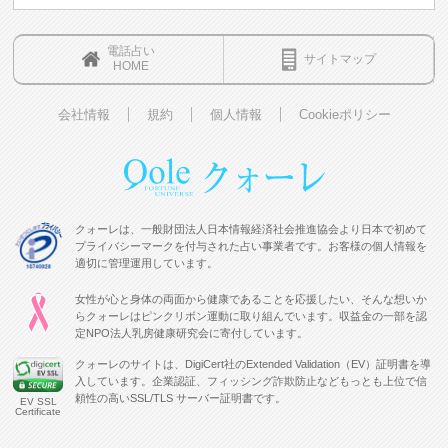
電話占い
サイトマップ
HOME
会社情報
規約
個人情報
Cookieポリシー
クォーレは、一般財団法人日本情報経済社会推進協会より日本で初めて
プライバシーマークを付与された占い事業者です。お客様の個人情報を
適切に管理運用しています。
女性が心と身体の両面から健康であることを応援したい、そんな想いか
らクォーレはピンクリボン運動に取り組んでいます。収益金の一部を認
定NPO法人乳房健康研究会に寄付しています。
クォーレのサイトは、DigiCert社のExtended Validation（EV）証明書を導
入しています。企業認証、フィッシング詐欺防止などもっとも上位で信
頼性の高いSSL/TLS サーバー証明書です。
EV SSL
Certificate