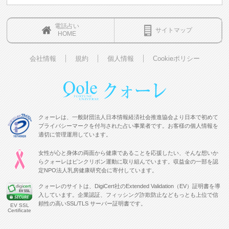
電話占い
サイトマップ
HOME
会社情報
規約
個人情報
Cookieポリシー
クォーレは、一般財団法人日本情報経済社会推進協会より日本で初めて
プライバシーマークを付与された占い事業者です。お客様の個人情報を
適切に管理運用しています。
女性が心と身体の両面から健康であることを応援したい、そんな想いか
らクォーレはピンクリボン運動に取り組んでいます。収益金の一部を認
定NPO法人乳房健康研究会に寄付しています。
クォーレのサイトは、DigiCert社のExtended Validation（EV）証明書を導
入しています。企業認証、フィッシング詐欺防止などもっとも上位で信
頼性の高いSSL/TLS サーバー証明書です。
EV SSL
Certificate