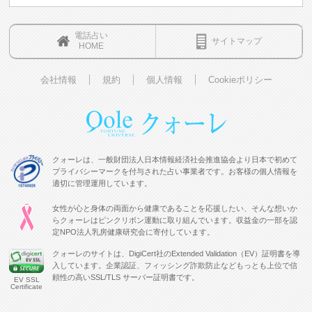
電話占い
サイトマップ
HOME
会社情報
規約
個人情報
Cookieポリシー
クォーレは、一般財団法人日本情報経済社会推進協会より日本で初めて
プライバシーマークを付与された占い事業者です。お客様の個人情報を
適切に管理運用しています。
女性が心と身体の両面から健康であることを応援したい、そんな想いか
らクォーレはピンクリボン運動に取り組んでいます。収益金の一部を認
定NPO法人乳房健康研究会に寄付しています。
クォーレのサイトは、DigiCert社のExtended Validation（EV）証明書を導
入しています。企業認証、フィッシング詐欺防止などもっとも上位で信
頼性の高いSSL/TLS サーバー証明書です。
EV SSL
Certificate