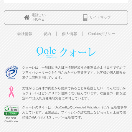
電話占い
サイトマップ
HOME
会社情報
規約
個人情報
Cookieポリシー
クォーレは、一般財団法人日本情報経済社会推進協会より日本で初めて
プライバシーマークを付与された占い事業者です。お客様の個人情報を
適切に管理運用しています。
女性が心と身体の両面から健康であることを応援したい、そんな想いか
らクォーレはピンクリボン運動に取り組んでいます。収益金の一部を認
定NPO法人乳房健康研究会に寄付しています。
クォーレのサイトは、DigiCert社のExtended Validation（EV）証明書を導
入しています。企業認証、フィッシング詐欺防止などもっとも上位で信
頼性の高いSSL/TLS サーバー証明書です。
EV SSL
Certificate