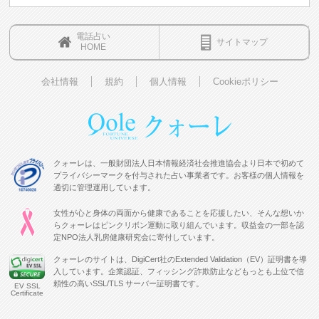
電話占い
サイトマップ
HOME
会社情報
規約
個人情報
Cookieポリシー
クォーレは、一般財団法人日本情報経済社会推進協会より日本で初めて
プライバシーマークを付与された占い事業者です。お客様の個人情報を
適切に管理運用しています。
女性が心と身体の両面から健康であることを応援したい、そんな想いか
らクォーレはピンクリボン運動に取り組んでいます。収益金の一部を認
定NPO法人乳房健康研究会に寄付しています。
クォーレのサイトは、DigiCert社のExtended Validation（EV）証明書を導
入しています。企業認証、フィッシング詐欺防止などもっとも上位で信
頼性の高いSSL/TLS サーバー証明書です。
EV SSL
Certificate