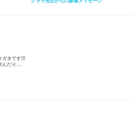
クララ先生からの新着メッセージ
タガタです汗
飲んだり…