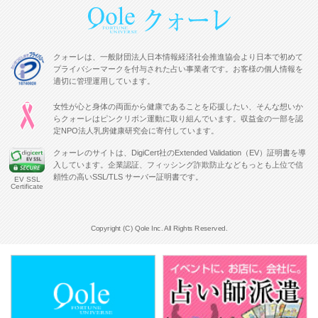
クォーレは、一般財団法人日本情報経済社会推進協会より日本で初めて
プライバシーマークを付与された占い事業者です。お客様の個人情報を
適切に管理運用しています。
女性が心と身体の両面から健康であることを応援したい、そんな想いか
らクォーレはピンクリボン運動に取り組んでいます。収益金の一部を認
定NPO法人乳房健康研究会に寄付しています。
クォーレのサイトは、DigiCert社のExtended Validation（EV）証明書を導
入しています。企業認証、フィッシング詐欺防止などもっとも上位で信
頼性の高いSSL/TLS サーバー証明書です。
EV SSL
Certificate
Copyright (C) Qole Inc. All Rights Reserved.