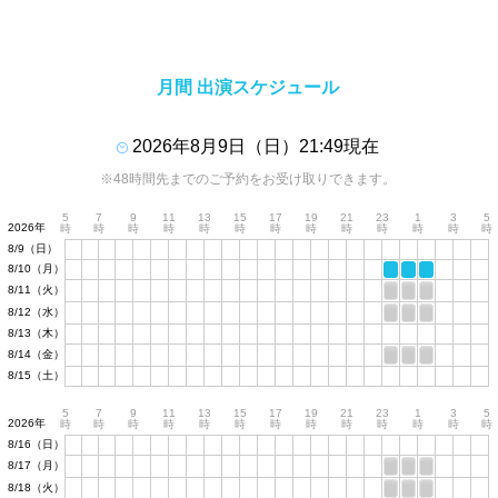
月間 出演スケジュール
2026年8月9日（日）21:49現在
※48時間先までのご予約をお受け取りできます。
5
7
9
11
13
15
17
19
21
23
1
3
5
2026年
時
時
時
時
時
時
時
時
時
時
時
時
時
8/9（日）
8/10（月）
8/11（火）
8/12（水）
8/13（木）
8/14（金）
8/15（土）
5
7
9
11
13
15
17
19
21
23
1
3
5
2026年
時
時
時
時
時
時
時
時
時
時
時
時
時
8/16（日）
8/17（月）
8/18（火）