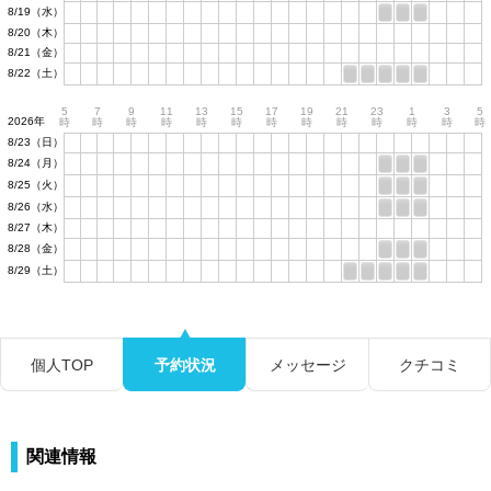
8/19（水）
8/20（木）
8/21（金）
8/22（土）
5
7
9
11
13
15
17
19
21
23
1
3
5
2026年
時
時
時
時
時
時
時
時
時
時
時
時
時
8/23（日）
8/24（月）
8/25（火）
8/26（水）
8/27（木）
8/28（金）
8/29（土）
個人TOP
予約状況
メッセージ
クチコミ
関連情報