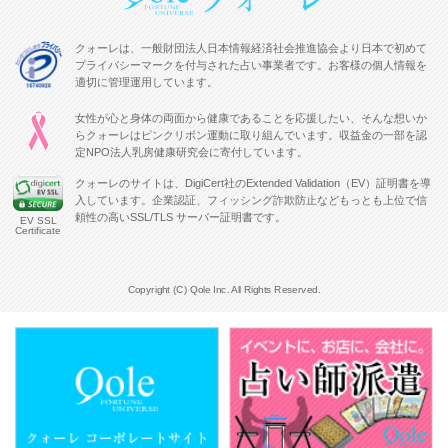
クォーレは、一般財団法人日本情報経済社会推進協会より日本で初めて
プライバシーマークを付与された占い事業者です。お客様の個人情報を
適切に管理運用しています。
女性が心と身体の両面から健康であることを応援したい、そんな想いか
らクォーレはピンクリボン運動に取り組んでいます。収益金の一部を認
定NPO法人乳房健康研究会に寄付しています。
クォーレのサイトは、DigiCert社のExtended Validation（EV）証明書を導
入しています。企業認証、フィッシング詐欺防止などもっとも上位で信
頼性の高いSSL/TLS サーバー証明書です。
EV SSL
Certificate
Copyright (C) Qole Inc. All Rights Reserved.