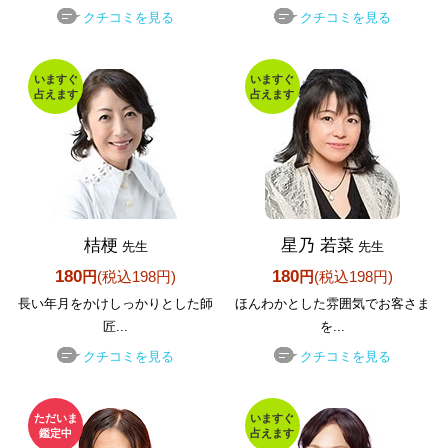
クチコミを見る
クチコミを見る
いますぐ
いますぐ
占えます
占えます
桔梗
星乃 若菜
先生
先生
180
180
円
(税込198円)
円
(税込198円)
長い年月をかけしっかりとした師
ほんわかとした雰囲気でお客さま
匠...
を...
クチコミを見る
クチコミを見る
ただいま
いますぐ
鑑定中
占えます