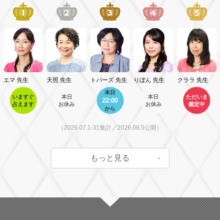
エマ
先生
天照
先生
トパーズ
先生
りぼん
先生
クララ
先生
本日
いますぐ
本日
本日
ただいま
22:00
占えます
お休み
お休み
鑑定中
から
（2026.07.1-31集計／2026.08.5公開）
もっと見る