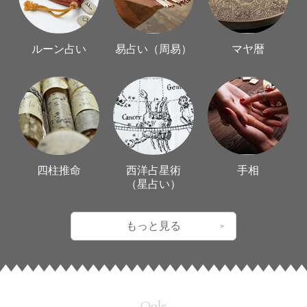
ルーン占い
易占い（周易）
マヤ暦
四柱推命
西洋占星術
手相
（星占い）
もっと見る
Qole