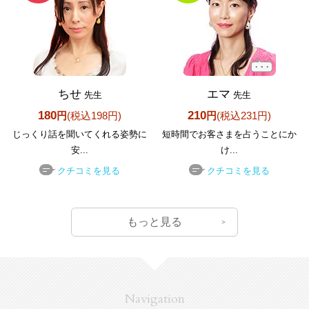
ちせ
エマ
先生
先生
180
210
円
(税込198円)
円
(税込231円)
じっくり話を聞いてくれる姿勢に
短時間でお客さまを占うことにか
安...
け...
クチコミを見る
クチコミを見る
もっと見る
Navigation