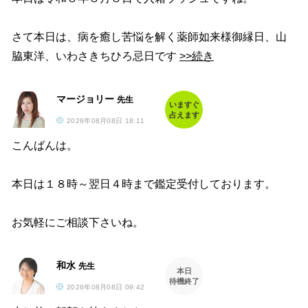
さて本日は、病を癒し苦悩を解く薬師如来様御縁日、山
脇東洋、いわさきちひろ忌日です
>>続き
マージョリー
先生
いますぐ
占えます
2026年08月08日 18:11
こんばんは。
本日は１８時～翌日４時まで鑑定受付しております。
お気軽にご相談下さいね。
和水
先生
本日
待機終了
2026年08月08日 09:42