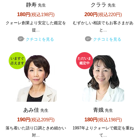
静寿
クララ
先生
先生
180
200
円
(税込198円)
円
(税込220円)
クォーレ創業より安定した鑑定を
むずかしい相談でもお客さまがあ
提...
と...
クチコミを見る
クチコミを見る
いますぐ
ただいま
占えます
鑑定中
あみ佳
青娥
先生
先生
190
180
円
(税込209円)
円
(税込198円)
落ち着いた語り口調ときめ細かい
1997年よりクォーレで鑑定を重ね
対...
て...