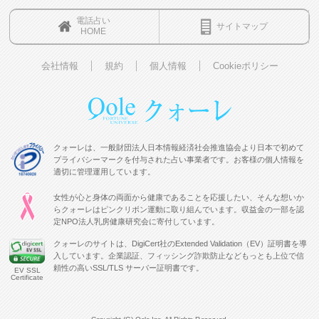
電話占い
サイトマップ
HOME
会社情報
規約
個人情報
Cookieポリシー
クォーレは、一般財団法人日本情報経済社会推進協会より日本で初めて
プライバシーマークを付与された占い事業者です。お客様の個人情報を
適切に管理運用しています。
女性が心と身体の両面から健康であることを応援したい、そんな想いか
らクォーレはピンクリボン運動に取り組んでいます。収益金の一部を認
定NPO法人乳房健康研究会に寄付しています。
クォーレのサイトは、DigiCert社のExtended Validation（EV）証明書を導
入しています。企業認証、フィッシング詐欺防止などもっとも上位で信
頼性の高いSSL/TLS サーバー証明書です。
EV SSL
Certificate