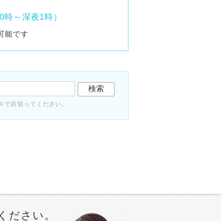
0時～深夜1時）
可能です
スで区切ってください。
ください。