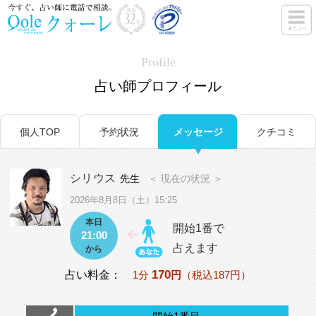
Profile
占い師プロフィール
個人TOP
予約状況
メッセージ
クチコミ
シリウス
先生
＜ 現在の状況 ＞
2026年8月8日（土）15:25
本日
開始1番で
21:00
占えます
から
170
占い料金：
1分
円
（税込187円）