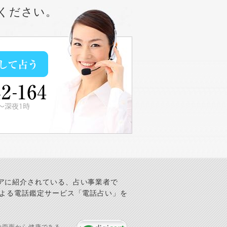
ください。
アに紹介されている、占い事業者で
による電話鑑定サービス「電話占い」を
の両面から健康である