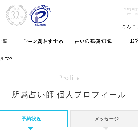
24時間
（年中
こんに
生TOP
Profile
所属占い師 個人プロフィール
予約状況
メッセージ