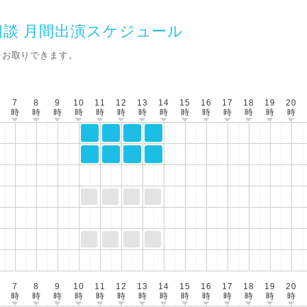
相談 月間出演スケジュール
をお取りできます。
7
8
9
10
11
12
13
14
15
16
17
18
19
20
時
時
時
時
時
時
時
時
時
時
時
時
時
時
7
8
9
10
11
12
13
14
15
16
17
18
19
20
時
時
時
時
時
時
時
時
時
時
時
時
時
時