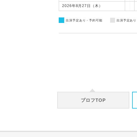
2026年8月27日（木）
出演予定あり・予約可能
出演予定あり
プロフTOP