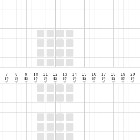
7
8
9
10
11
12
13
14
15
16
17
18
19
20
時
時
時
時
時
時
時
時
時
時
時
時
時
時