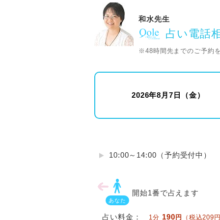
和水先生
占い電話相
※48時間先までのご予約
2026年8月7日（金）
10:00～14:00（予約受付中）
開始1番で占えます
あなた
占い料金：
190
1分
円
（税込209