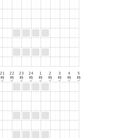
21
22
23
24
1
2
3
4
5
時
時
時
時
時
時
時
時
時