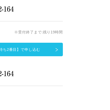
※受付終了まで:残り19時間
待ち2番目】で申し込む