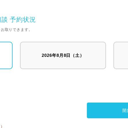
談 予約状況
をお取りできます。
2026年8月8日（土）
開
円）