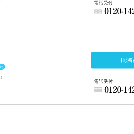
電話受付
【順番
た
円）
電話受付