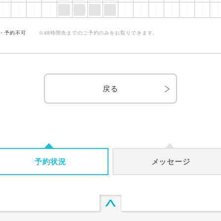
・予約不可
※48時間先までのご予約のみをお取りできます。
戻る
予約状況
メッセージ