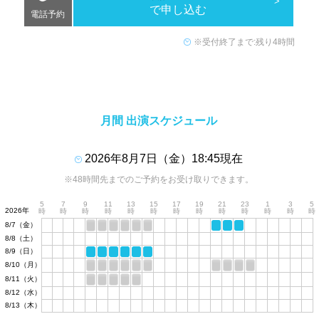
で申し込む
電話予約
※受付終了まで:残り4時間
月間 出演スケジュール
2026年8月7日（金）18:45現在
※48時間先までのご予約をお受け取りできます。
5
7
9
11
13
15
17
19
21
23
1
3
5
2026年
時
時
時
時
時
時
時
時
時
時
時
時
時
8/7（金）
8/8（土）
8/9（日）
8/10（月）
8/11（火）
8/12（水）
8/13（木）