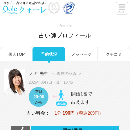
Profile
占い師プロフィール
個人TOP
予約状況
メッセージ
クチコミ
ノア
先生
＜ 現在の状況 ＞
2026年8月7日（金）18:45
本日
開始1番で
20:00
占えます
から
190
占い料金：
1分
円
（税込209円）