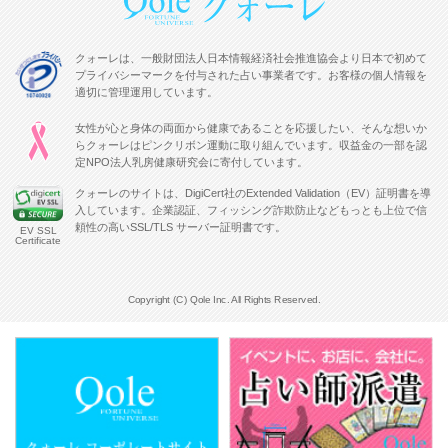
クォーレは、一般財団法人日本情報経済社会推進協会より日本で初めて
プライバシーマークを付与された占い事業者です。お客様の個人情報を
適切に管理運用しています。
女性が心と身体の両面から健康であることを応援したい、そんな想いか
らクォーレはピンクリボン運動に取り組んでいます。収益金の一部を認
定NPO法人乳房健康研究会に寄付しています。
クォーレのサイトは、DigiCert社のExtended Validation（EV）証明書を導
入しています。企業認証、フィッシング詐欺防止などもっとも上位で信
頼性の高いSSL/TLS サーバー証明書です。
EV SSL
Certificate
Copyright (C) Qole Inc. All Rights Reserved.