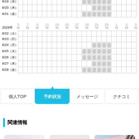
8/19（水）
8/20（木）
8/21（金）
5
7
9
11
13
15
17
19
21
23
1
3
5
2026年
時
時
時
時
時
時
時
時
時
時
時
時
時
8/22（土）
8/23（日）
8/24（月）
8/25（火）
8/26（水）
8/27（木）
8/28（金）
個人TOP
予約状況
メッセージ
クチコミ
関連情報