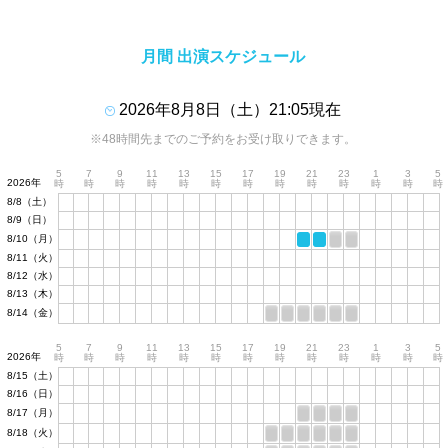
月間 出演スケジュール
2026年8月8日（土）21:05現在
※48時間先までのご予約をお受け取りできます。
5
7
9
11
13
15
17
19
21
23
1
3
5
2026年
時
時
時
時
時
時
時
時
時
時
時
時
時
8/8（土）
8/9（日）
8/10（月）
8/11（火）
8/12（水）
8/13（木）
8/14（金）
5
7
9
11
13
15
17
19
21
23
1
3
5
2026年
時
時
時
時
時
時
時
時
時
時
時
時
時
8/15（土）
8/16（日）
8/17（月）
8/18（火）