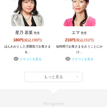
星乃 若菜
エマ
先生
先生
180
210
円
(税込198円)
円
(税込231円)
ほんわかとした雰囲気でお客さま
短時間でお客さまを占うことにか
を...
け...
クチコミを見る
クチコミを見る
もっと見る
Navigation