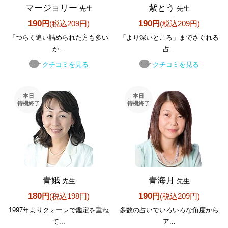
マージョリー
紫とう
先生
先生
190
190
円
(税込209円)
円
(税込209円)
「つらく追い詰められた方も多い
「より深いところ」までさぐれる
か...
占...
クチコミを見る
クチコミを見る
本日
本日
待機終了
待機終了
青娥
青海月
先生
先生
180
190
円
(税込198円)
円
(税込209円)
1997年よりクォーレで鑑定を重ね
多数の占いでいろいろな角度から
て...
ア...