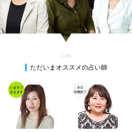
Live
ただいまオススメの占い師
いますぐ
本日
占えます
待機終了