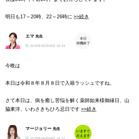
明日も17～20時、22～26時に
>>続き
エマ
先生
本日
待機終了
2026年08月08日 18:54
今晩は
本日は令和８年８月８日で入籍ラッシュですね。
さて本日は、病を癒し苦悩を解く薬師如来様御縁日、山
脇東洋、いわさきちひろ忌日です
>>続き
マージョリー
先生
いますぐ
占えます
2026年08月08日 18:11