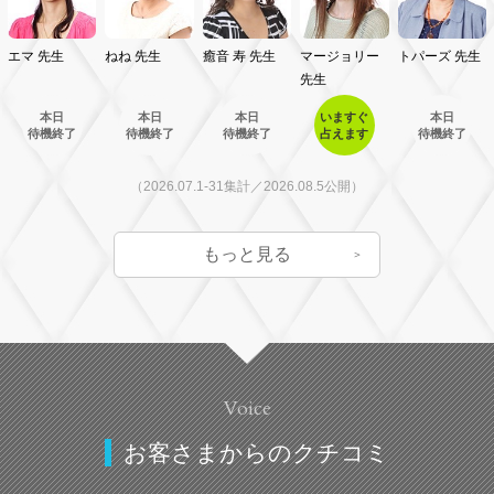
エマ
先生
ねね
先生
癒音 寿
先生
マージョリー
トパーズ
先生
先生
本日
本日
本日
いますぐ
本日
待機終了
待機終了
待機終了
占えます
待機終了
（2026.07.1-31集計／2026.08.5公開）
もっと見る
Voice
お客さまからのクチコミ