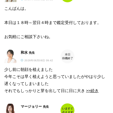
こんばんは。
本日は１８時～翌日４時まで鑑定受付しております。
お気軽にご相談下さいね。
和水
先生
本日
待機終了
2026年08月08日 09:42
少し前に朝顔を植えました
今年こそは早く植えようと思っていましたがやはり少し
遅くなってしまいました
それでもしっかりと芽を出して日に日に大き
>>続き
マージョリー
先生
いますぐ
占えます