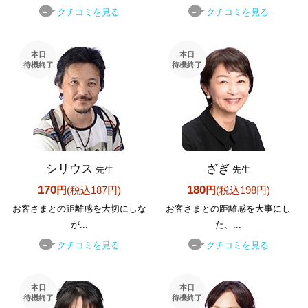
クチコミを見る
クチコミを見る
本日
本日
待機終了
待機終了
シリウス
ざぎ
先生
先生
170
180
円
(税込187円)
円
(税込198円)
お客さまとの距離感を大切にしな
お客さまとの距離感を大事にし
が...
た、...
クチコミを見る
クチコミを見る
本日
本日
待機終了
待機終了