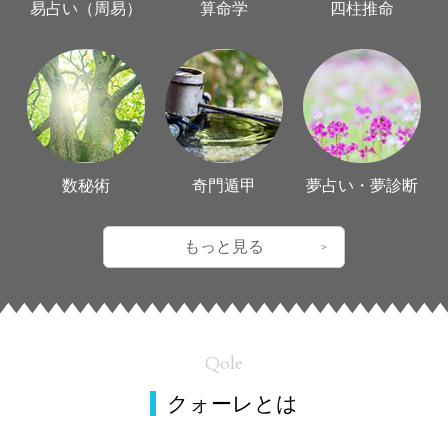
易占い（周易）
算命学
四柱推命
数秘術
奇門遁甲
夢占い・夢診断
もっと見る
Qole
クォーレとは