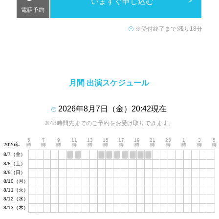
いますぐ申し込む
電話予約
※受付終了まで:残り18分
月間 出演スケジュール
2026年8月7日（金）20:42現在
※48時間先までのご予約をお受け取りできます。
5
7
9
11
13
15
17
19
21
23
1
3
5
2026年
時
時
時
時
時
時
時
時
時
時
時
時
時
8/7（金）
8/8（土）
8/9（日）
8/10（月）
8/11（火）
8/12（水）
8/13（木）