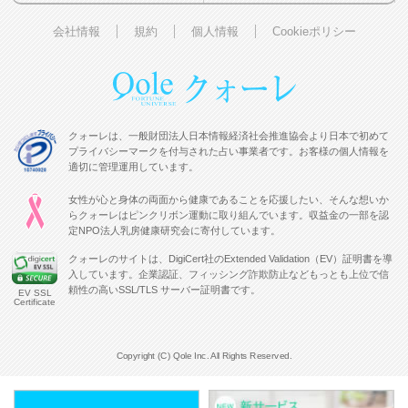
会社情報
規約
個人情報
Cookieポリシー
クォーレは、一般財団法人日本情報経済社会推進協会より日本で初めて
プライバシーマークを付与された占い事業者です。お客様の個人情報を
適切に管理運用しています。
女性が心と身体の両面から健康であることを応援したい、そんな想いか
らクォーレはピンクリボン運動に取り組んでいます。収益金の一部を認
定NPO法人乳房健康研究会に寄付しています。
クォーレのサイトは、DigiCert社のExtended Validation（EV）証明書を導
入しています。企業認証、フィッシング詐欺防止などもっとも上位で信
頼性の高いSSL/TLS サーバー証明書です。
EV SSL
Certificate
Copyright (C) Qole Inc. All Rights Reserved.