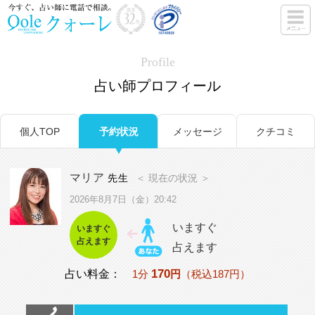
Profile
占い師プロフィール
個人TOP
予約状況
メッセージ
クチコミ
マリア
先生
＜ 現在の状況 ＞
2026年8月7日（金）20:42
いますぐ
いますぐ
占えます
占えます
170
占い料金：
1分
円
（税込187円）