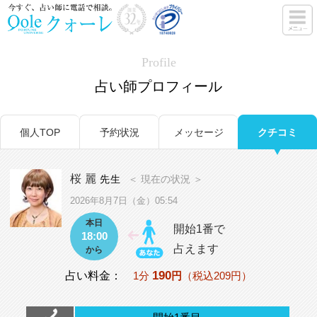
Profile
占い師プロフィール
個人TOP
予約状況
メッセージ
クチコミ
桜 麗
先生
＜ 現在の状況 ＞
2026年8月7日（金）05:54
本日
開始1番で
18:00
占えます
から
190
占い料金：
1分
円
（税込209円）