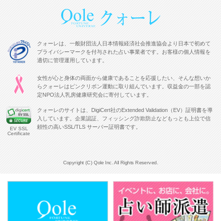
クォーレは、一般財団法人日本情報経済社会推進協会より日本で初めて
プライバシーマークを付与された占い事業者です。お客様の個人情報を
適切に管理運用しています。
女性が心と身体の両面から健康であることを応援したい、そんな想いか
らクォーレはピンクリボン運動に取り組んでいます。収益金の一部を認
定NPO法人乳房健康研究会に寄付しています。
クォーレのサイトは、DigiCert社のExtended Validation（EV）証明書を導
入しています。企業認証、フィッシング詐欺防止などもっとも上位で信
頼性の高いSSL/TLS サーバー証明書です。
EV SSL
Certificate
Copyright (C) Qole Inc. All Rights Reserved.