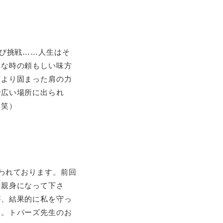
再び挑戦……人生はそ
んな時の頼もしい味方
何より固まった肩の力
で広い場所に出られ
（笑）
われております。前回
。親身になって下さ
が、結果的に私を守っ
た。トパーズ先生のお