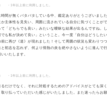
内 ・1年以上前に利用しました。
は時間が無くバタバタしている中、鑑定ありがとうございまし
にか主体性を見失い、周囲に流されている自分に気づくことが
って「どちらでも良い」みたいな曖昧な結果が出るんですね。
何でも私が決めて良い」ということ。今一度「自分はどうした
の前に再び《道》が現れました！そして周囲の状況も変わりつ
念と初志を忘れず、何より情熱の炎を絶やさないように進んで
願いいたします。
内 ・1年以上前に利用しました。
来るだけでなく、それに対処するためのアドバイスがとても深
リ取り払っていただいた感じがいたしました。また迷ったらお