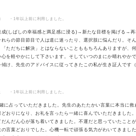
内 ・1年以上前に利用しました。
達成(しばしの幸福感と満足感に浸る)→新たな目標を掲げる→
それらの節目節目で人は道に迷ったり、選択肢に悩んだり。そ
！「ただちに解決」とはならないことももちろんありますが、
い心を軽やかにして下さいます。そしていつのまにか晴れやか
を傾け、先生のアドバイスに従ってきたこの私が生き証人です
上 ・1年以上前に利用しました。
的確に占っていただきました。先生のあたたかい言葉に本当に救
果どおりになり、お礼を言ったら一緒に喜んでいただきました
てだんだん心が落ち着いてきました。不運だと思っていたこと
生の言葉どおりでした。心機一転で頑張る気力がわいてきまし