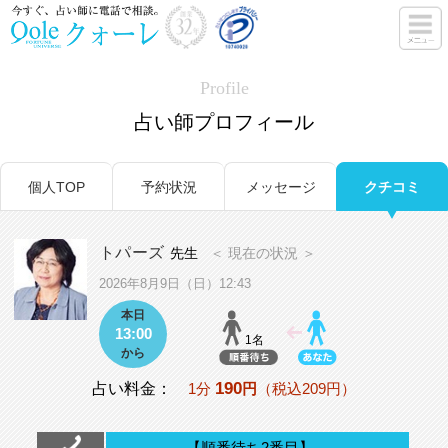
Profile
占い師プロフィール
個人TOP
予約状況
メッセージ
クチコミ
トパーズ
先生
＜ 現在の状況 ＞
2026年8月9日（日）12:43
本日
13:00
1名
から
190
占い料金：
1分
円
（税込209円）
【順番待ち2番目】