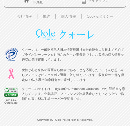
サイトマップ
HOME
会社情報
規約
個人情報
Cookieポリシー
クォーレは、一般財団法人日本情報経済社会推進協会より日本で初めて
プライバシーマークを付与された占い事業者です。お客様の個人情報を
適切に管理運用しています。
女性が心と身体の両面から健康であることを応援したい、そんな想いか
らクォーレはピンクリボン運動に取り組んでいます。収益金の一部を認
定NPO法人乳房健康研究会に寄付しています。
クォーレのサイトは、DigiCert社のExtended Validation（EV）証明書を導
入しています。企業認証、フィッシング詐欺防止などもっとも上位で信
頼性の高いSSL/TLS サーバー証明書です。
EV SSL
Certificate
Copyright (C) Qole Inc. All Rights Reserved.