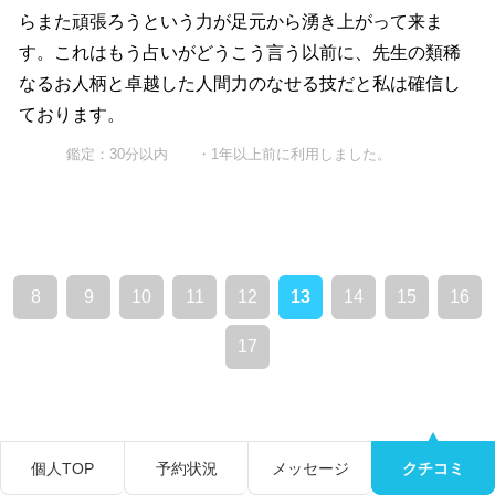
らまた頑張ろうという力が足元から湧き上がって来ま
す。これはもう占いがどうこう言う以前に、先生の類稀
なるお人柄と卓越した人間力のなせる技だと私は確信し
ております。
鑑定：30分以内 ・1年以上前に利用しました。
8
9
10
11
12
13
14
15
16
17
個人TOP
予約状況
メッセージ
クチコミ