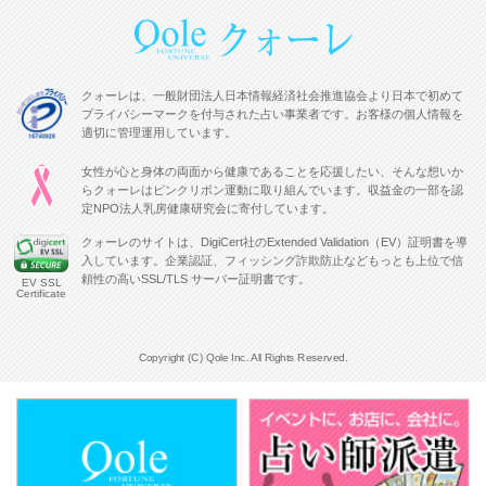
クォーレは、一般財団法人日本情報経済社会推進協会より日本で初めて
プライバシーマークを付与された占い事業者です。お客様の個人情報を
適切に管理運用しています。
女性が心と身体の両面から健康であることを応援したい、そんな想いか
らクォーレはピンクリボン運動に取り組んでいます。収益金の一部を認
定NPO法人乳房健康研究会に寄付しています。
クォーレのサイトは、DigiCert社のExtended Validation（EV）証明書を導
入しています。企業認証、フィッシング詐欺防止などもっとも上位で信
頼性の高いSSL/TLS サーバー証明書です。
EV SSL
Certificate
Copyright (C) Qole Inc. All Rights Reserved.