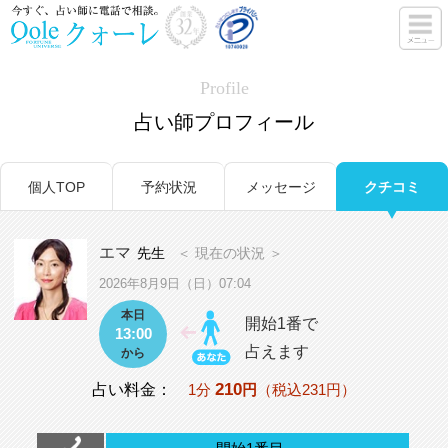
Profile
占い師プロフィール
個人TOP
予約状況
メッセージ
クチコミ
エマ
先生
＜ 現在の状況 ＞
2026年8月9日（日）07:04
本日
開始1番で
13:00
占えます
から
210
占い料金：
1分
円
（税込231円）