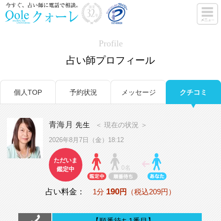
Profile
占い師プロフィール
個人TOP
予約状況
メッセージ
クチコミ
青海月
先生
＜ 現在の状況 ＞
2026年8月7日（金）18:12
ただいま
0名
鑑定中
190
占い料金：
1分
円
（税込209円）
【順番待ち1番目】