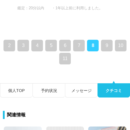
鑑定：20分以内 ・1年以上前に利用しました。
2
3
4
5
6
7
8
9
10
11
個人TOP
予約状況
メッセージ
クチコミ
関連情報