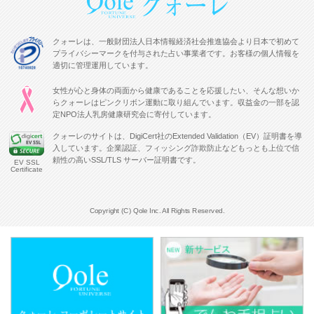
クォーレは、一般財団法人日本情報経済社会推進協会より日本で初めて
プライバシーマークを付与された占い事業者です。お客様の個人情報を
適切に管理運用しています。
女性が心と身体の両面から健康であることを応援したい、そんな想いか
らクォーレはピンクリボン運動に取り組んでいます。収益金の一部を認
定NPO法人乳房健康研究会に寄付しています。
クォーレのサイトは、DigiCert社のExtended Validation（EV）証明書を導
入しています。企業認証、フィッシング詐欺防止などもっとも上位で信
頼性の高いSSL/TLS サーバー証明書です。
EV SSL
Certificate
Copyright (C) Qole Inc. All Rights Reserved.