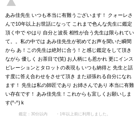
あみ佳先生 いつも本当に有難うございます！ クォーレさ
んで10年以上お世話になって これまで色んな先生に鑑定
頂く中で やはり 自分と波長 相性が合う先生は限られてい
て。。私の中では あみ佳先生が初めてお声を聞いた瞬間
から あ！この先生は絶対に合う！と感じ鑑定をして頂き
ながら 優しく お茶目で(笑) お人柄にも惹かれ 更にインス
ピレーションとタロットの表現も いつも納得と 先生と話
す度に答え合わせをさせて頂き また頑張れる自分になれ
ます！ 先生は私の師匠であり お姉さんであり 本当に有難
い存在です！ あみ佳先生！これからも宜しくお願いしま
す(^-^) k
鑑定：30分以内 ・1年以上前に利用しました。