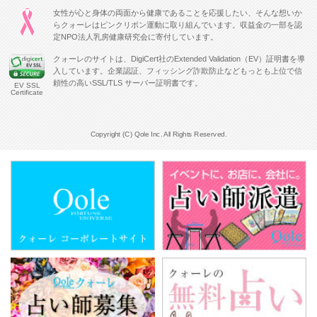
女性が心と身体の両面から健康であることを応援したい、そんな想いか
らクォーレはピンクリボン運動に取り組んでいます。収益金の一部を認
定NPO法人乳房健康研究会に寄付しています。
クォーレのサイトは、DigiCert社のExtended Validation（EV）証明書を導
入しています。企業認証、フィッシング詐欺防止などもっとも上位で信
頼性の高いSSL/TLS サーバー証明書です。
EV SSL
Certificate
Copyright (C) Qole Inc. All Rights Reserved.