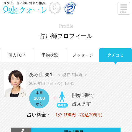
Profile
占い師プロフィール
個人TOP
予約状況
メッセージ
クチコミ
あみ佳
先生
＜ 現在の状況 ＞
2026年8月7日（金）18:41
本日
開始1番で
20:00
占えます
から
190
占い料金：
1分
円
（税込209円）