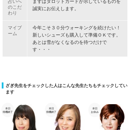
占いへ
まずはタロットカードが示しているものを
のこだ
誠実にお伝えします。
わり
マイブ
今年こそ３０分ウォーキングを続けたい！
ーム
新しいシューズも購入して準備ＯＫです。
あとは雪がなくなるのを待つだけで
す・・・
ざぎ先生をチェックした人はこんな先生たちもチェックしてい
ます
本日
本日
本日
待機終了
待機終了
お休み