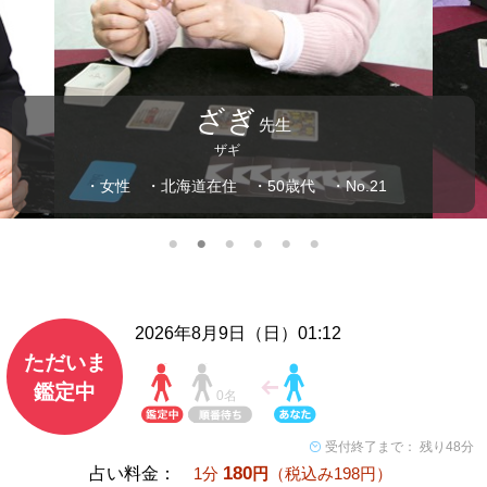
ざぎ
先生
ザギ
・女性
・北海道在住
・50歳代
・No.21
2026年8月9日（日）01:12
ただいま
鑑定中
0名
受付終了まで： 残り48分
180
占い料金：
1分
円
（税込み198円）