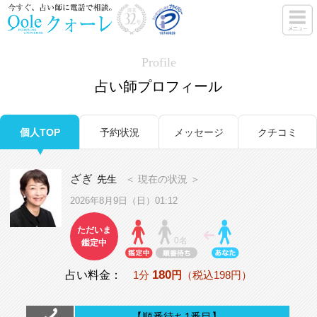
Profile
占い師プロフィール
個人TOP
予約状況
メッセージ
クチコミ
ざぎ
先生
＜ 現在の状況 ＞
2026年8月9日（日）01:12
ただいま
0名
鑑定中
180
占い料金：
1分
円
（税込198円）
【順番待ち1番目】