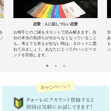
しづらい恋愛
仕事・進路
トで読み解きます。自
生年月日や数秘術も使って具体的
らなくなっていること
あなたがそこで働くのには深い意
い時は、タロットに委
も。上司や同僚の評価も気になり
にとってのハッピーエ
ングを逃さず上手に乗り切りまし