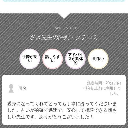
User’s voice
ざぎ先生の評判・クチコミ
アドバイ
手際が良
話しやす
スが具体
明るい
い
い
的
鑑定時間：20分以内
匿名
・1年以上前に利用しま
した。
親身になってくれてとっても丁寧に占ってくださいま
した。占いが的確で迅速で、安心して相談できる頼も
しい先生です。ありがとうございました！