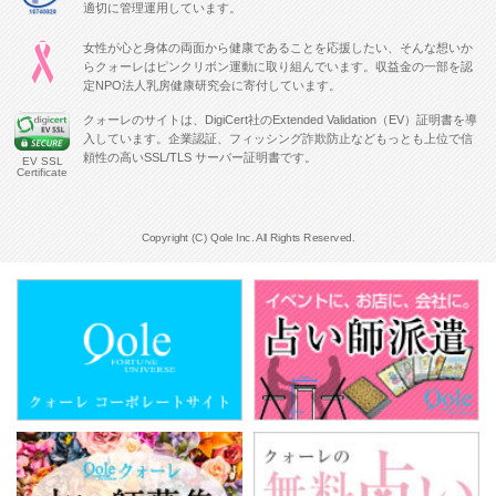
適切に管理運用しています。
女性が心と身体の両面から健康であることを応援したい、そんな想いか
らクォーレはピンクリボン運動に取り組んでいます。収益金の一部を認
定NPO法人乳房健康研究会に寄付しています。
クォーレのサイトは、DigiCert社のExtended Validation（EV）証明書を導
入しています。企業認証、フィッシング詐欺防止などもっとも上位で信
頼性の高いSSL/TLS サーバー証明書です。
EV SSL
Certificate
Copyright (C) Qole Inc. All Rights Reserved.