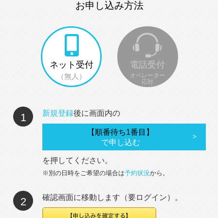
お申し込み方法
ネット受付
電話受付
（無人）
オペレーター
応対
新規登録
後に画面内の
1
【順番待ち1番目】
で申し込む
を押してください。
※別の日時をご希望の場合は
予約状況
から。
確認画面に移動します（要ログイン）。
2