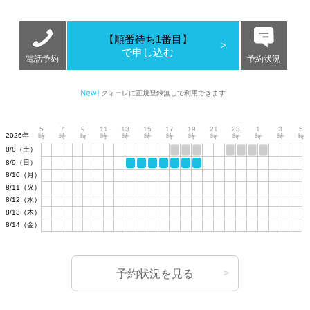
【順番待ち1番目】
で申し込む
電話予約
予約状況
クォーレに正規登録無しで利用できます
5
7
9
11
13
15
17
19
21
23
1
3
5
2026年
時
時
時
時
時
時
時
時
時
時
時
時
時
8/8（土）
8/9（日）
8/10（月）
8/11（火）
8/12（水）
8/13（木）
8/14（金）
予約状況を見る