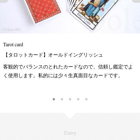
card
グリッシュ
【カード】色のカード
なので、信頼し鑑定でよ
自分でリメイクしたシンプルなカ
面目なカードです。
が占いの質を安定させてくれます
して使うこともあります。
Entry