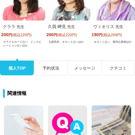
クララ
久我 岬見
ヴィオリス
先生
先生
先生
200
200
190
円
(税込220円)
円
(税込220円)
円
(税込209円)
九星気学、タロット占いほか
タロット占い、西洋占星術ほか
オラクルカード占い、インスピ
レーション占いほか
個人TOP
予約状況
メッセージ
クチコミ
関連情報