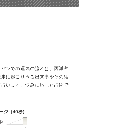
スパンでの運気の流れは、西洋占
未来に起こりうる出来事やその結
て占います。悩みに応じた占術で
ージ（40秒）