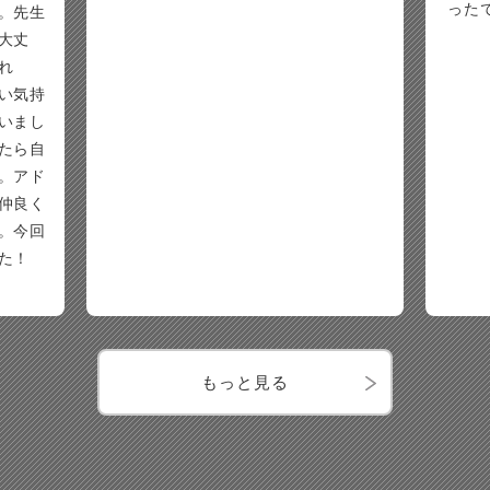
った
。先生
大丈
れ
い気持
いまし
たら自
。アド
仲良く
。今回
た！
もっと見る