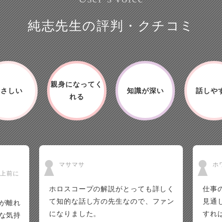
純志先生の評判・クチコミ
親身になってく
やさしい
知識が深い
話しや
れる
マサマサ
ホ
以上前に
ホロスコープの解説がとっても詳しく
仕事
て知的な話し方の先生なので、ファン
見通
が離れ
になりました。
すれ
な気持