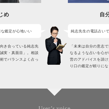
じめ
自
着な鑑定が心地いい
純志先生の電話占い
向き合っている純志先
「未来は自分の意志で
誠実・真面目」。相談
なるような占いを心が
術でバランスよく占っ
営のアドバイスを請け
り口の鑑定が頼りにな
User’s voice