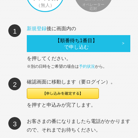
（無人）
オペレーター
応対
新規登録
後に画面内の
1
【順番待ち1番目】
で申し込む
を押してください。
※別の日時をご希望の場合は
予約状況
から。
確認画面に移動します（要ログイン）。
2
を押すと申込みが完了します。
お客さまの番になりましたら電話がかかります
3
ので、それまでお待ちください。