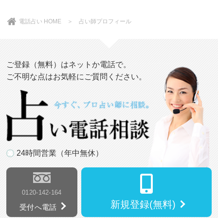
電話占い HOME
＞ 占い師プロフィール
ご登録（無料）はネットか電話で。
ご不明な点はお気軽にご質問ください。
24時間営業（年中無休）
0120-142-164
新規登録(無料)
受付へ電話