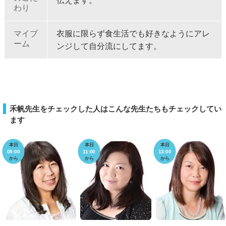
伝えます。
わり
マイブ
衣服に限らず食生活でも好きなようにアレ
ーム
ンジして自分流にしてます。
禾帆先生をチェックした人はこんな先生たちもチェックしてい
ます
本日
本日
本日
09:00
11:00
13:00
から
から
から