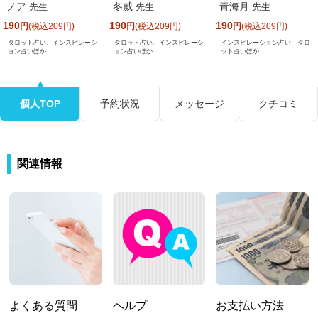
ノア
冬威
青海月
先生
先生
先生
190
190
190
円
(税込209円)
円
(税込209円)
円
(税込209円)
タロット占い、インスピレーシ
タロット占い、インスピレーシ
インスピレーション占い、タロ
ョン占いほか
ョン占いほか
ット占いほか
個人TOP
予約状況
メッセージ
クチコミ
関連情報
よくある質問
ヘルプ
お支払い方法