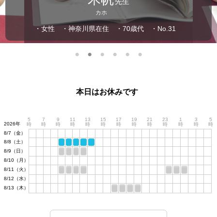
先生
カホ
・女性
・神奈川県在住
・70歳代
・No.31
本日はお休みです
5
7
9
11
13
15
17
19
21
23
1
3
5
2026年
時
時
時
時
時
時
時
時
時
時
時
時
時
8/7（金）
8/8（土）
8/9（日）
8/10（月）
8/11（火）
8/12（水）
8/13（木）