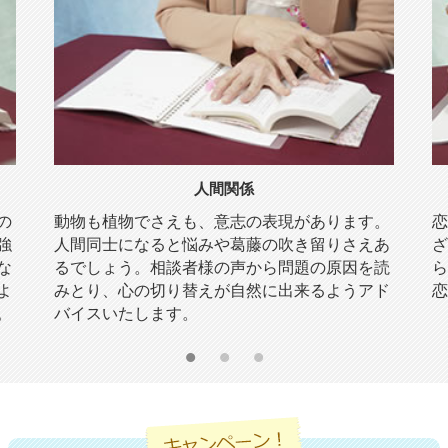
人間関係
の
動物も植物でさえも、意志の表現があります。
恋
強
人間同士になると悩みや葛藤の吹き留りさえあ
ざ
な
るでしょう。相談者様の声から問題の原因を読
ら
よ
みとり、心の切り替えが自然に出来るようアド
恋
。
バイスいたします。