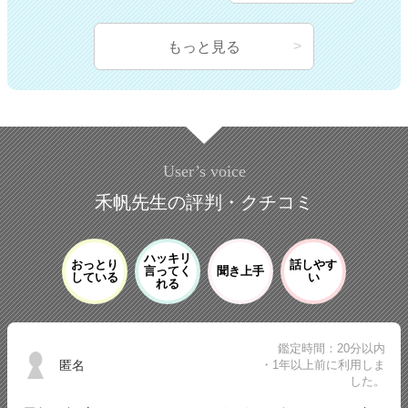
もっと見る
User’s voice
禾帆先生の評判・クチコミ
ハッキリ
おっとり
話しやす
言ってく
聞き上手
している
い
れる
鑑定時間：20分以内
匿名
・1年以上前に利用しま
した。