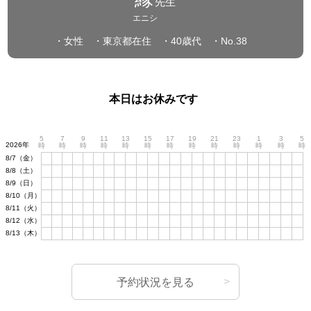
先生
エニシ
・女性
・東京都在住
・40歳代
・No.38
本日はお休みです
5
7
9
11
13
15
17
19
21
23
1
3
5
2026年
時
時
時
時
時
時
時
時
時
時
時
時
時
8/7（金）
8/8（土）
8/9（日）
8/10（月）
8/11（火）
8/12（水）
8/13（木）
予約状況を見る