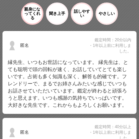
親身にな
話しやす
ってくれ
聞き上手
やさしい
い
る
鑑定時間：20分以内
匿名
・1年以上前に利用しま
した。
縁先生、いつもお世話になっています。 縁先生は、と
ても聡明で頭の回転が速く、お話していてとても楽し
いです。占術も多く知識も深く、解答も的確です。フ
レンドリーで、まるでお姉さんみたいな感じでいつも
お話させていただいています。鑑定が終わると頑張ろ
うと思えます。いつも感謝の気持ちでいっぱいです。
大好きな先生です。これからもよろしくお願います。
鑑定時間：40分以上
匿名
・1年以上前に利用しま
した。