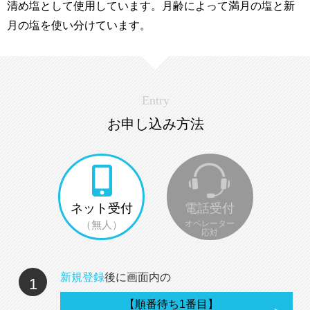
清め塩として使用しています。月齢によって満月の塩と新
月の塩を使い分けています。
Entry
お申し込み方法
ネット受付
電話受付
（無人）
オペレーター
応対
新規登録
後に画面内の
1
【順番待ち1番目】