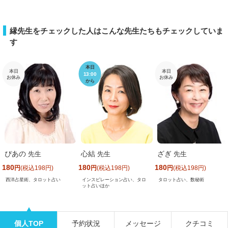
縁先生をチェックした人はこんな先生たちもチェックしていま
す
本日
本日
本日
13:00
お休み
お休み
から
ぴあの
心結
ざぎ
先生
先生
先生
180
180
180
円
(税込198円)
円
(税込198円)
円
(税込198円)
西洋占星術、タロット占い
タロット占い、数秘術
インスピレーション占い、タロ
ット占いほか
個人TOP
予約状況
メッセージ
クチコミ