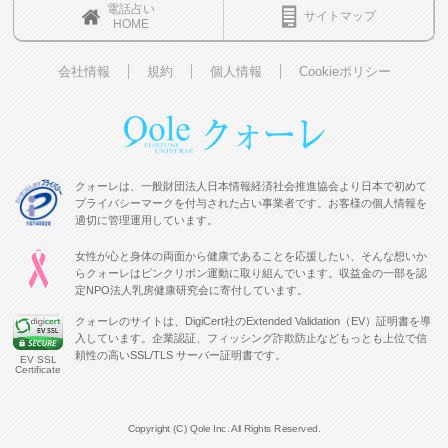
電話占い
サイトマップ
HOME
会社情報
規約
個人情報
Cookieポリシー
クォーレは、一般財団法人日本情報経済社会推進協会より日本で初めて
プライバシーマークを付与された占い事業者です。お客様の個人情報を
適切に管理運用しています。
女性が心と身体の両面から健康であることを応援したい、そんな想いか
らクォーレはピンクリボン運動に取り組んでいます。収益金の一部を認
定NPO法人乳房健康研究会に寄付しています。
クォーレのサイトは、DigiCert社のExtended Validation（EV）証明書を導
入しています。企業認証、フィッシング詐欺防止などもっとも上位で信
頼性の高いSSL/TLS サーバー証明書です。
EV SSL
Certificate
Copyright (C) Qole Inc. All Rights Reserved.