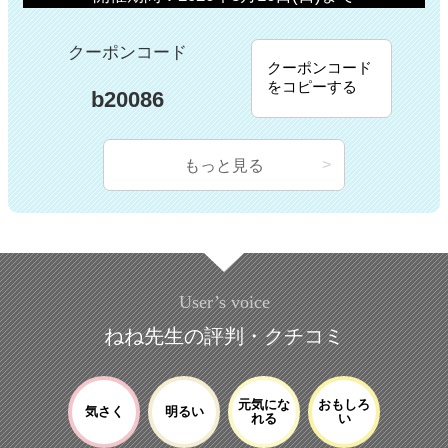
クーポンコード
クーポンコード
をコピーする
b20086
もっと見る
User’s voice
ねね先生の評判・クチコミ
元気にな
おもしろ
気さく
明るい
れる
い