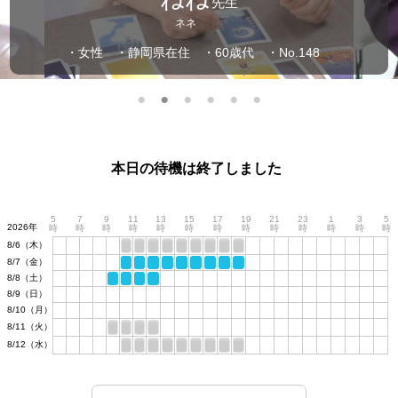
先生
ネネ
・女性
・静岡県在住
・60歳代
・No.148
本日の待機は終了しました
5
7
9
11
13
15
17
19
21
23
1
3
5
2026年
時
時
時
時
時
時
時
時
時
時
時
時
時
8/6（木）
8/7（金）
8/8（土）
8/9（日）
8/10（月）
8/11（火）
8/12（水）