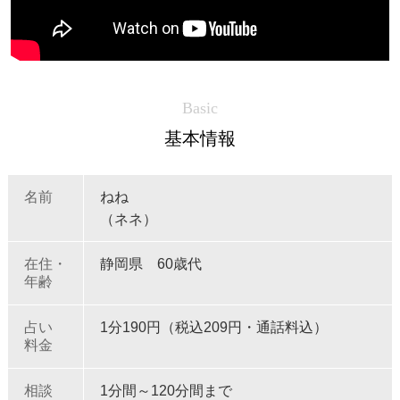
Basic
基本情報
名前
ねね
（ネネ）
在住・
静岡県 60歳代
年齢
占い
1分190円（税込209円・通話料込）
料金
相談
1分間～120分間まで