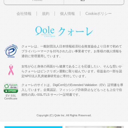
会社情報
規約
個人情報
Cookieポリシー
クォーレは、一般財団法人日本情報経済社会推進協会より日本で初めて
プライバシーマークを付与された占い事業者です。お客様の個人情報を
適切に管理運用しています。
女性が心と身体の両面から健康であることを応援したい、そんな想いか
らクォーレはピンクリボン運動に取り組んでいます。収益金の一部を認
定NPO法人乳房健康研究会に寄付しています。
クォーレのサイトは、DigiCert社のExtended Validation（EV）証明書を導
入しています。企業認証、フィッシング詐欺防止などもっとも上位で信
頼性の高いSSL/TLS サーバー証明書です。
EV SSL
Certificate
Copyright (C) Qole Inc. All Rights Reserved.