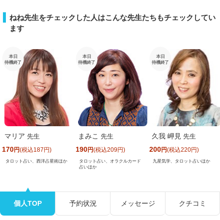
ねね先生をチェックした人はこんな先生たちもチェックしてい
ます
本日
本日
本日
待機終了
待機終了
待機終了
マリア
まみこ
久我 岬見
先生
先生
先生
170
190
200
円
(税込187円)
円
(税込209円)
円
(税込220円)
タロット占い、西洋占星術ほか
九星気学、タロット占いほか
タロット占い、オラクルカード
占いほか
個人TOP
予約状況
メッセージ
クチコミ