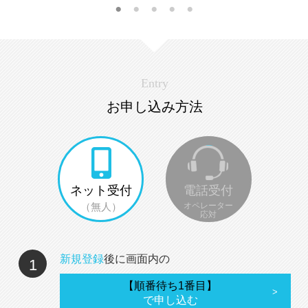
Entry
お申し込み方法
ネット受付
電話受付
（無人）
オペレーター
応対
新規登録
後に画面内の
1
【順番待ち1番目】
で申し込む