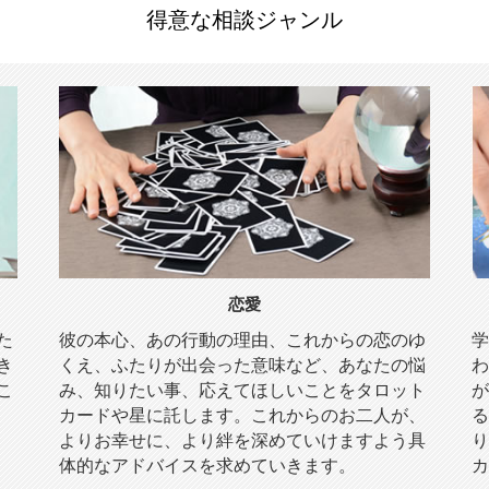
得意な相談ジャンル
恋愛
た
彼の本心、あの行動の理由、これからの恋のゆ
学
き
くえ、ふたりが出会った意味など、あなたの悩
わ
こ
み、知りたい事、応えてほしいことをタロット
が
カードや星に託します。これからのお二人が、
る
よりお幸せに、より絆を深めていけますよう具
り
体的なアドバイスを求めていきます。
カ