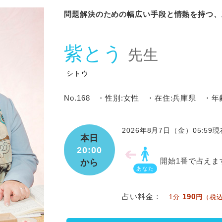
問題解決のための幅広い手段と情熱を持つ、
紫とう
先生
シトウ
No.168
・性別:女性
・在住:兵庫県
・年
2026年8月7日（金）05:59現
本日
20:00
開始1番で占えま
から
あなた
占い料金：
190
1分
円
（税込