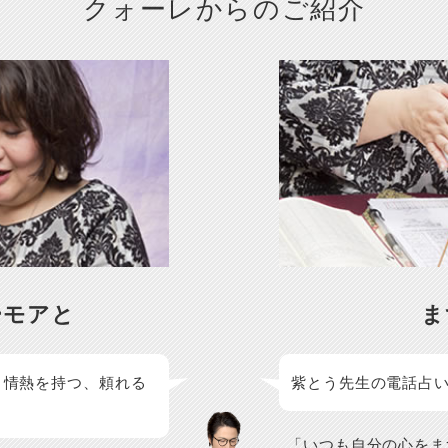
クォーレからのご紹介
ーモアと
ま
と情熱を持つ、頼れる
紫とう先生の電話占
「いつも自分の心をま