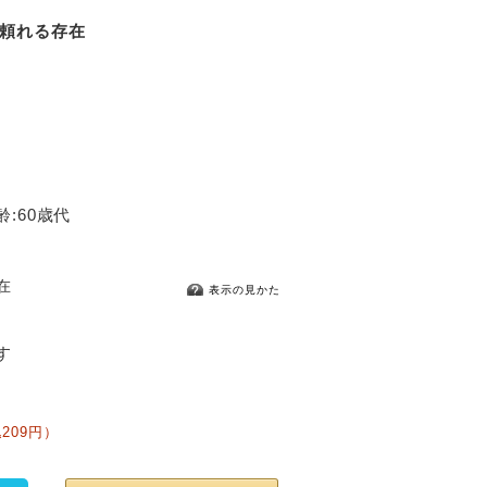
頼れる存在
齢:60歳代
在
表示の見かた
す
209円）