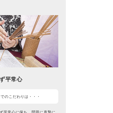
ず平常心
いでのこだわりは・・・
ず平常心に保ち、問題に真摯に