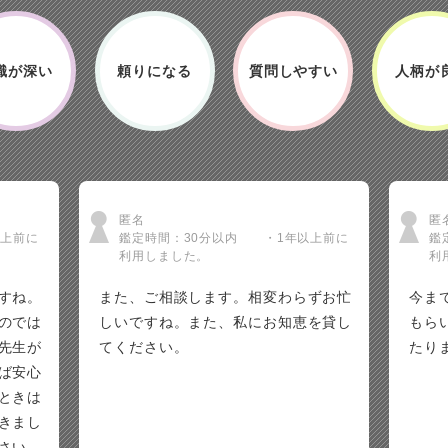
識が深い
頼りになる
質問しやすい
人柄が
匿名
匿
以上前に
鑑定時間：30分以内 ・1年以上前に
鑑
利用しました。
利
すね。
また、ご相談します。相変わらずお忙
今ま
のでは
しいですね。また、私にお知恵を貸し
もら
先生が
てください。
たり
ば安心
ときは
きまし
さい