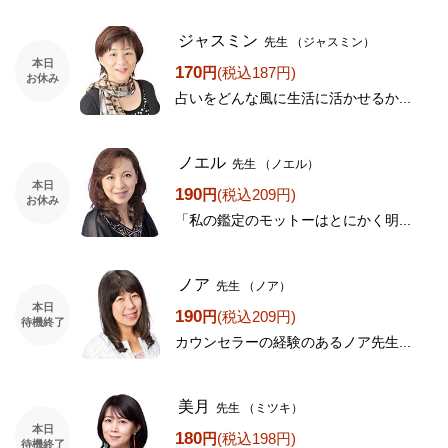
ジャスミン
先生
（ジャスミン）
本日
170
円
(税込187円)
お休み
占いをどんな風に生活に活かせるか...
ノエル
先生
（ノエル）
本日
190
円
(税込209円)
お休み
「私の鑑定のモットーはとにかく明...
ノア
先生
（ノア）
本日
190
円
(税込209円)
待機終了
カウンセラーの経験のあるノア先生...
美月
先生
（ミツキ）
本日
180
円
(税込198円)
待機終了