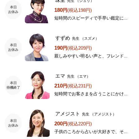
珠里
先生
（ジュリ）
本日
180
円
(税込198円)
お休み
短時間のスピーディで手早い鑑定に...
すずめ
先生
（スズメ）
本日
190
円
(税込209円)
お休み
親しみやすい明るい声と、フレンド...
エマ
先生
（エマ）
本日
210
円
(税込231円)
待機終了
短時間でお客さまを占うことにかけ...
アメジスト
先生
（アメジスト）
本日
200
円
(税込220円)
お休み
子供のころから占いが大好きで、そ...