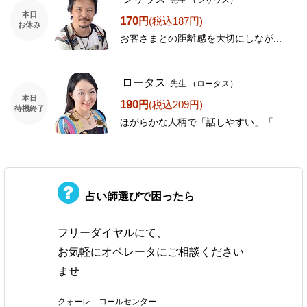
本日
170
円
(税込187円)
お休み
お客さまとの距離感を大切にしなが...
ロータス
先生
（ロータス）
本日
190
円
(税込209円)
待機終了
ほがらかな人柄で「話しやすい」「...
占い師選びで困ったら
フリーダイヤルにて、
お気軽にオペレータにご相談ください
ませ
クォーレ コールセンター