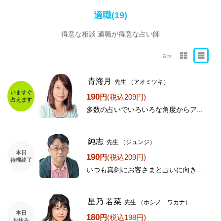
適職(19)
得意な相談 適職が得意な占い師
表示
青海月
先生
（アオミツキ）
いますぐ
190
円
(税込209円)
占えます
多数の占いでいろいろな角度からア...
純志
先生
（ジュンジ）
本日
190
円
(税込209円)
待機終了
いつも真剣にお客さまと占いに向き...
星乃 若菜
先生
（ホシノ ワカナ）
本日
180
円
(税込198円)
お休み