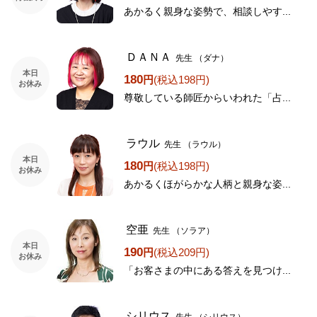
あかるく親身な姿勢で、相談しやす...
ＤＡＮＡ
先生
（ダナ）
本日
180
円
(税込198円)
お休み
尊敬している師匠からいわれた「占...
ラウル
先生
（ラウル）
本日
180
円
(税込198円)
お休み
あかるくほがらかな人柄と親身な姿...
空亜
先生
（ソラア）
本日
190
円
(税込209円)
お休み
「お客さまの中にある答えを見つけ...
シリウス
先生
（シリウス）