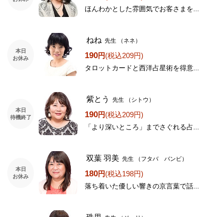
ほんわかとした雰囲気でお客さまを...
ねね
先生
（ネネ）
本日
190
円
(税込209円)
お休み
タロットカードと西洋占星術を得意...
紫とう
先生
（シトウ）
本日
190
円
(税込209円)
待機終了
「より深いところ」までさぐれる占...
双葉 羽美
先生
（フタバ バンビ）
本日
180
円
(税込198円)
お休み
落ち着いた優しい響きの京言葉で話...