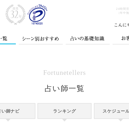
24時間
（年中
こんに
Fortunetellers
占い師一覧
占い師ナビ
ランキング
スケジュー