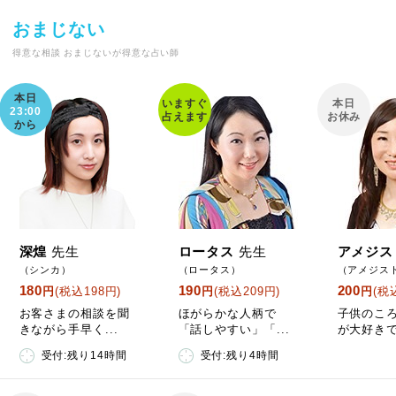
おまじない
得意な相談 おまじないが得意な占い師
本日
いますぐ
本日
23:00
占えます
お休み
から
深煌
先生
ロータス
先生
アメジス
（シンカ）
（ロータス）
（アメジス
180
190
200
円
(税込198円)
円
(税込209円)
円
(税
お客さまの相談を聞
ほがらかな人柄で
子供のこ
きながら手早く...
「話しやすい」「...
が大好きで
受付:残り14時間
受付:残り4時間