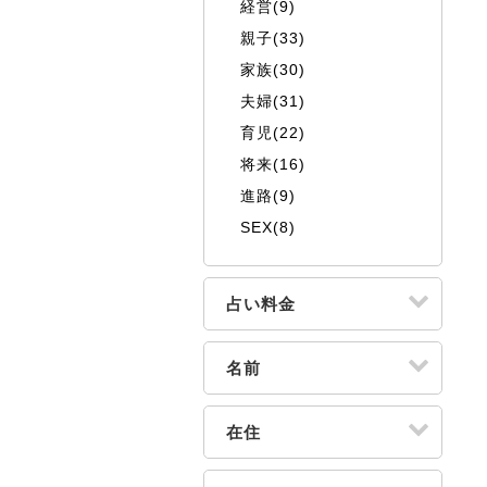
経営(9)
親子(33)
家族(30)
夫婦(31)
育児(22)
将来(16)
進路(9)
SEX(8)
占い料金
名前
在住