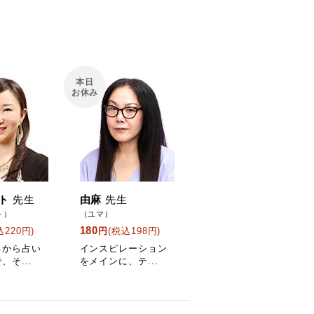
本日
お休み
ト
先生
由麻
先生
ト）
（ユマ）
180
込220円)
円
(税込198円)
ろから占い
インスピレーション
、そ...
をメインに、テ...