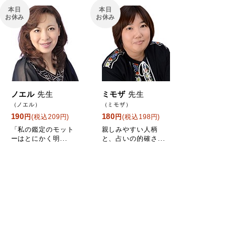
本日
本日
お休み
お休み
ノエル
先生
ミモザ
先生
（ノエル）
（ミモザ）
190
180
円
(税込209円)
円
(税込198円)
「私の鑑定のモット
親しみやすい人柄
ーはとにかく明...
と、占いの的確さ...