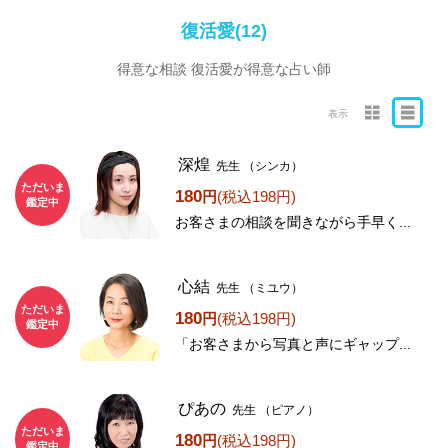
復活愛(12)
得意な相談 復活愛が得意な占い師
表示
深煌
先生
（シンカ）
ただいま
180
円
(税込198円)
鑑定中
お客さまの相談を聞きながら手早く...
心結
先生
（ミユウ）
ただいま
180
円
(税込198円)
鑑定中
「お客さまから写真と声にギャップ...
ぴあの
先生
（ピアノ）
ただいま
180
円
(税込198円)
鑑定中