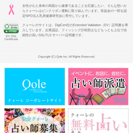
女性が心と身体の両面から健康であることを応援したい、そんな想いか
らクォーレはピンクリボン運動に取り組んでいます。収益金の一部を認
定NPO法人乳房健康研究会に寄付しています。
クォーレのサイトは、DigiCert社のExtended Validation（EV）証明書を導
入しています。企業認証、フィッシング詐欺防止などもっとも上位で信
頼性の高いSSL/TLS サーバー証明書です。
EV SSL
Certificate
Copyright (C) Qole Inc. All Rights Reserved.