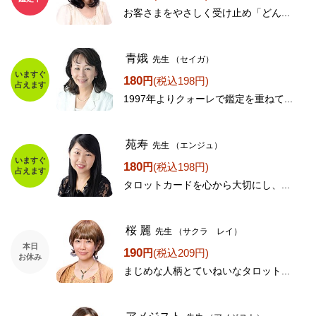
お客さまをやさしく受け止め「どん...
青娥
先生
（セイガ）
いますぐ
180
円
(税込198円)
占えます
1997年よりクォーレで鑑定を重ねて...
苑寿
先生
（エンジュ）
いますぐ
180
円
(税込198円)
占えます
タロットカードを心から大切にし、...
桜 麗
先生
（サクラ レイ）
本日
190
円
(税込209円)
お休み
まじめな人柄とていねいなタロット...