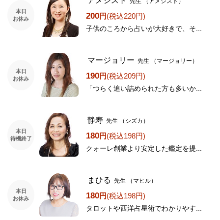
アメジスト
先生
（アメジスト）
本日
200
円
(税込220円)
お休み
子供のころから占いが大好きで、そ...
マージョリー
先生
（マージョリー）
本日
190
円
(税込209円)
お休み
「つらく追い詰められた方も多いか...
静寿
先生
（シズカ）
本日
180
円
(税込198円)
待機終了
クォーレ創業より安定した鑑定を提...
まひる
先生
（マヒル）
本日
180
円
(税込198円)
お休み
タロットや西洋占星術でわかりやす...