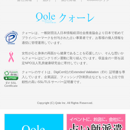
クォーレは、一般財団法人日本情報経済社会推進協会より日本で初めて
プライバシーマークを付与された占い事業者です。お客様の個人情報を
適切に管理運用しています。
女性が心と身体の両面から健康であることを応援したい、そんな想いか
らクォーレはピンクリボン運動に取り組んでいます。収益金の一部を認
定NPO法人乳房健康研究会に寄付しています。
クォーレのサイトは、DigiCert社のExtended Validation（EV）証明書を導
入しています。企業認証、フィッシング詐欺防止などもっとも上位で信
頼性の高いSSL/TLS サーバー証明書です。
EV SSL
Certificate
Copyright (C) Qole Inc. All Rights Reserved.