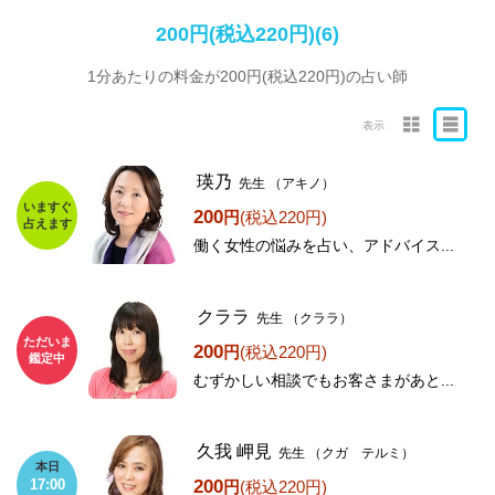
200円(税込220円)(6)
1分あたりの料金が200円(税込220円)の占い師
表示
瑛乃
先生
（アキノ）
いますぐ
200
円
(税込220円)
占えます
働く女性の悩みを占い、アドバイス...
クララ
先生
（クララ）
ただいま
200
円
(税込220円)
鑑定中
むずかしい相談でもお客さまがあと...
久我 岬見
先生
（クガ テルミ）
本日
200
17:00
円
(税込220円)