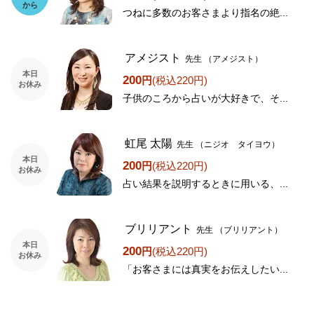
から
つねに多数のお客さまより指名の絶...
アメジスト
先生
（アメジスト）
本日
200
円
(税込220円)
お休み
子供のころから占いが大好きで、そ...
虹尾 太陽
先生
（ニジオ タイヨウ）
本日
200
円
(税込220円)
お休み
占い結果を説明するときに用いる、...
ブリリアント
先生
（ブリリアント）
本日
200
円
(税込220円)
お休み
「お客さまには真実をお伝えしたい...