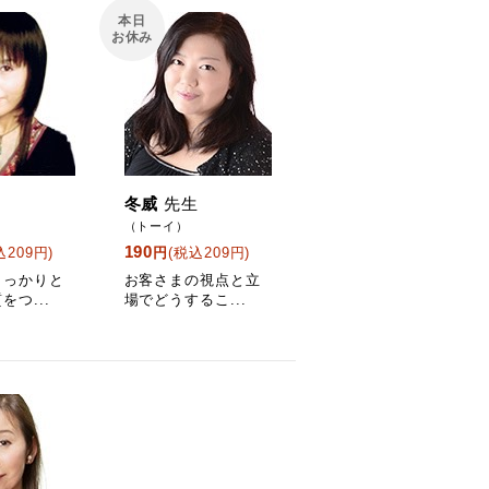
本日
お休み
冬威
先生
（トーイ）
190
込209円)
円
(税込209円)
しっかりと
お客さまの視点と立
をつ...
場でどうするこ...