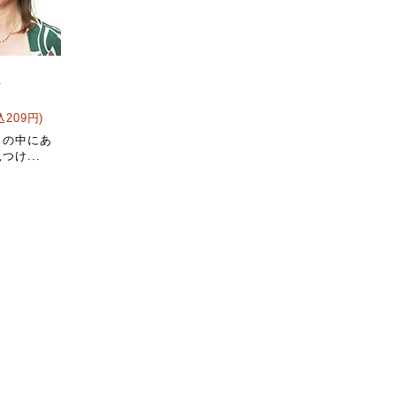
生
込209円)
まの中にあ
つけ...