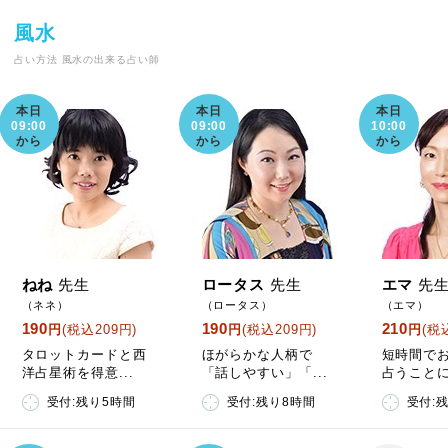
風水
占い方法 風水の出来る占い師
本日
本日
本日
09:00
09:00
10:00
から
から
から
ねね
先生
ロータス
先生
エマ
先
（ネネ）
（ロータス）
（エマ）
190
190
210
円
(税込209円)
円
(税込209円)
円
(税
タロットカードと西
ほがらかな人柄で
短時間で
洋占星術を得意...
「話しやすい」「...
占うことに
受付:残り5時間
受付:残り8時間
受付: