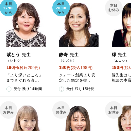
本日
本日
本日
17:00
20:00
お休み
から
から
紫とう
先生
静寿
先生
縁
先生
（シトウ）
（シズカ）
（エニシ）
190
180
190
円
(税込209円)
円
(税込198円)
円
(税
「より深いところ」
クォーレ創業より安
縁先生は
までさぐれる占...
定した鑑定を提...
相談の本質
受付:残り14時間
受付:残り15時間
本日
本日
本日
お休み
お休み
お休み