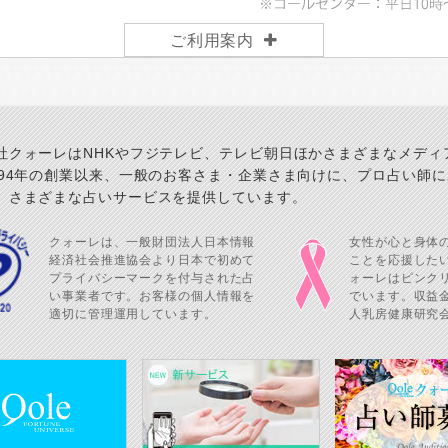
ご利用案内
社クォーレはNHKやフジテレビ、テレビ朝日ほかさまざまなメディ
994年の創業以来、一般のお客さま・企業さま向けに、プロ占い師
、さまざまな占いサービスを提供しています。
クォーレは、一般財団法人日本情報
女性が心と身体
経済社会推進協会より日本で初めて
ことを応援した
プライバシーマークを付与された占
ォーレはピンク
い事業者です。お客様の個人情報を
でいます。収益金
適切に管理運用しています。
人乳房健康研究