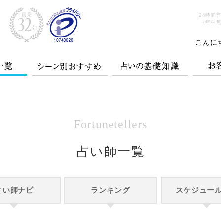
24時間
（年中
こんに
Fortunetellers
占い師一覧
占い師ナビ
ランキング
スケジュー