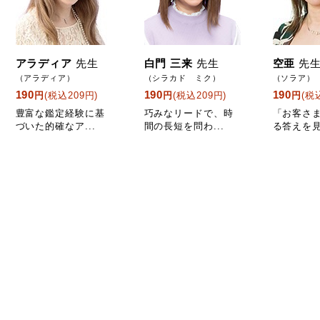
アラディア
先生
白門 三来
先生
空亜
先
（アラディア）
（シラカド ミク）
（ソラア）
190
190
190
円
(税込209円)
円
(税込209円)
円
(税
豊富な鑑定経験に基
巧みなリードで、時
「お客さ
づいた的確なア...
間の長短を問わ...
る答えを見