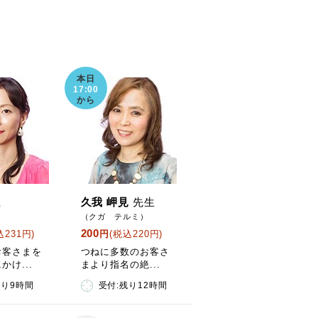
本日
17:00
から
生
久我 岬見
先生
（クガ テルミ）
200
込231円)
円
(税込220円)
お客さまを
つねに多数のお客さ
かけ...
まより指名の絶...
残り9時間
受付:残り12時間