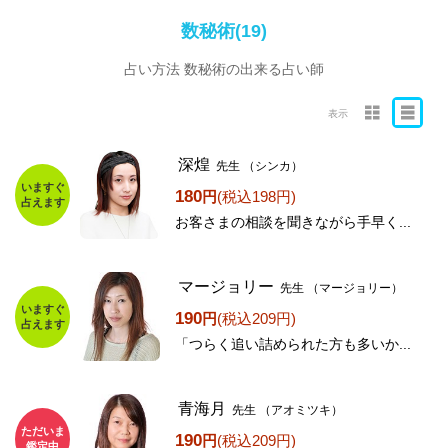
数秘術(19)
占い方法 数秘術の出来る占い師
表示
深煌
先生
（シンカ）
いますぐ
180
円
(税込198円)
占えます
お客さまの相談を聞きながら手早く...
マージョリー
先生
（マージョリー）
いますぐ
190
円
(税込209円)
占えます
「つらく追い詰められた方も多いか...
青海月
先生
（アオミツキ）
ただいま
190
円
(税込209円)
鑑定中