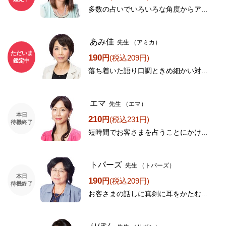
多数の占いでいろいろな角度からア...
あみ佳
先生
（アミカ）
ただいま
190
円
(税込209円)
鑑定中
落ち着いた語り口調ときめ細かい対...
エマ
先生
（エマ）
本日
210
円
(税込231円)
待機終了
短時間でお客さまを占うことにかけ...
トパーズ
先生
（トパーズ）
本日
190
円
(税込209円)
待機終了
お客さまの話しに真剣に耳をかたむ...