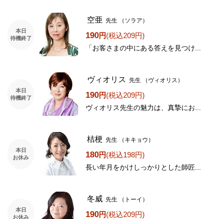
空亜
先生
（ソラア）
本日
190
円
(税込209円)
待機終了
「お客さまの中にある答えを見つけ...
ヴィオリス
先生
（ヴィオリス）
本日
190
円
(税込209円)
待機終了
ヴィオリス先生の魅力は、真摯にお...
桔梗
先生
（キキョウ）
本日
180
円
(税込198円)
お休み
長い年月をかけしっかりとした師匠...
冬威
先生
（トーイ）
本日
190
円
(税込209円)
お休み