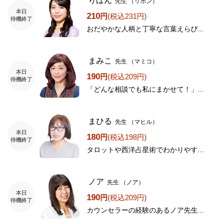
りぼん
先生
（リボン）
本日
210
円
(税込231円)
待機終了
おだやかな人柄と丁寧な言葉えらび...
まみこ
先生
（マミコ）
本日
190
円
(税込209円)
待機終了
「どんな相談でも私にまかせて！」...
まひる
先生
（マヒル）
本日
180
円
(税込198円)
待機終了
タロットや西洋占星術でわかりやす...
ノア
先生
（ノア）
本日
190
円
(税込209円)
待機終了
カウンセラーの経験のあるノア先生...