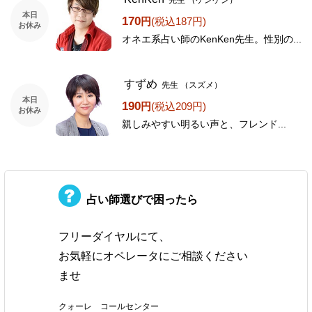
本日
170
円
(税込187円)
お休み
オネエ系占い師のKenKen先生。性別の...
すずめ
先生
（スズメ）
本日
190
円
(税込209円)
お休み
親しみやすい明るい声と、フレンド...
占い師選びで困ったら
フリーダイヤルにて、
お気軽にオペレータにご相談ください
ませ
クォーレ コールセンター