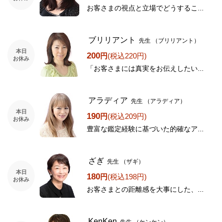
お客さまの視点と立場でどうするこ...
ブリリアント
先生
（ブリリアント）
本日
200
円
(税込220円)
お休み
「お客さまには真実をお伝えしたい...
アラディア
先生
（アラディア）
本日
190
円
(税込209円)
お休み
豊富な鑑定経験に基づいた的確なア...
ざぎ
先生
（ザギ）
本日
180
円
(税込198円)
お休み
お客さまとの距離感を大事にした、...
KenKen
先生
（ケンケン）