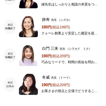
縁先生はしっかりと相談の本質をつ...
静寿
先生
（シズカ）
本日
180
円
(税込198円)
待機終了
クォーレ創業より安定した鑑定を提...
白門 三来
先生
（シラカド ミク）
本日
190
円
(税込209円)
待機終了
巧みなリードで、時間の長短を問わ...
冬威
先生
（トーイ）
本日
190
円
(税込209円)
お休み
お客さまの視点と立場でどうするこ...