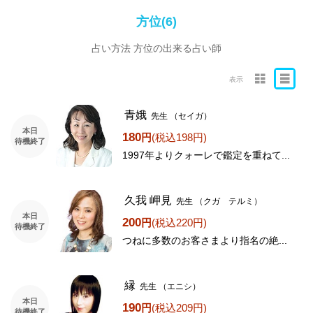
方位(6)
占い方法 方位の出来る占い師
表示
青娥
先生
（セイガ）
本日
180
円
(税込198円)
待機終了
1997年よりクォーレで鑑定を重ねて...
久我 岬見
先生
（クガ テルミ）
本日
200
円
(税込220円)
待機終了
つねに多数のお客さまより指名の絶...
縁
先生
（エニシ）
本日
190
円
(税込209円)
待機終了