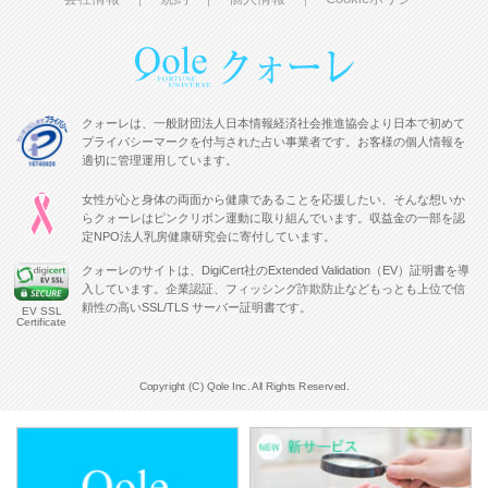
クォーレは、一般財団法人日本情報経済社会推進協会より日本で初めて
プライバシーマークを付与された占い事業者です。お客様の個人情報を
適切に管理運用しています。
女性が心と身体の両面から健康であることを応援したい、そんな想いか
らクォーレはピンクリボン運動に取り組んでいます。収益金の一部を認
定NPO法人乳房健康研究会に寄付しています。
クォーレのサイトは、DigiCert社のExtended Validation（EV）証明書を導
入しています。企業認証、フィッシング詐欺防止などもっとも上位で信
頼性の高いSSL/TLS サーバー証明書です。
EV SSL
Certificate
Copyright (C) Qole Inc. All Rights Reserved.